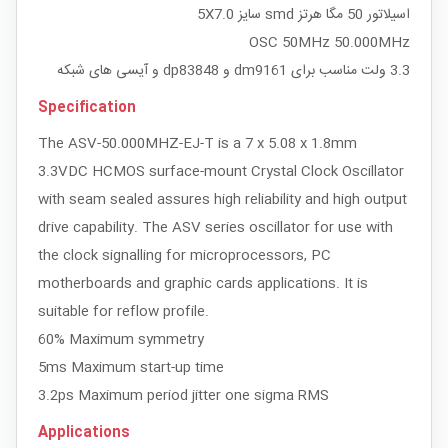
اسیلاتور 50 مگا هرتز smd سایز 5X7.0
OSC 50MHz 50.000MHz
3.3 ولت مناسب برای dm9161 و dp83848 و آیسی های شبکه
Specification
The ASV-50.000MHZ-EJ-T is a 7 x 5.08 x 1.8mm
3.3VDC HCMOS surface-mount Crystal Clock Oscillator
with seam sealed assures high reliability and high output
drive capability. The ASV series oscillator for use with
the clock signalling for microprocessors, PC
motherboards and graphic cards applications. It is
suitable for reflow profile.
60% Maximum symmetry
5ms Maximum start-up time
3.2ps Maximum period jitter one sigma RMS
Applications