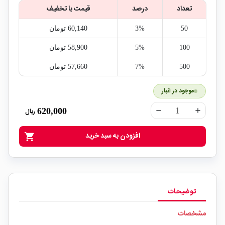
تعداد
درصد
قیمت با تخفیف
50
3%
60,140‎ تومان
100
5%
58,900‎ تومان
500
7%
57,660‎ تومان
موجود در انبار
620,000
ریال
remove
add
افزودن به سبد خرید
shopping_cart
توضیحات
مشخصات