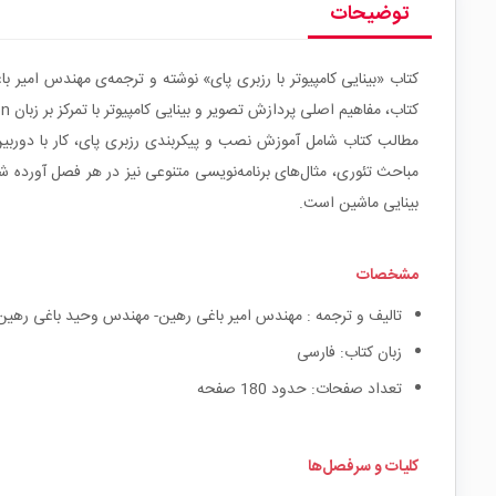
توضیحات
کتاب، مفاهیم اصلی پردازش تصویر و بینایی کامپیوتر با تمرکز بر زبان Python آموزش داده شده و از کتابخانه‌های قدرتمند OpenCV و SimpleCV برای اجرای الگوریتم‌های عملی بهره گرفته شده است.
مطالب کتاب شامل آموزش نصب و پیکربندی رزبری پای، کار با دورب
مباحث تئوری، مثال‌های برنامه‌نویسی متنوعی نیز در هر فصل آورده ش
بینایی ماشین است.
مشخصات
تالیف و ترجمه : مهندس امیر باغی رهین- مهندس وحید باغی رهین
زبان کتاب: فارسی
تعداد صفحات: حدود 180 صفحه
کلیات و سرفصل‌ها