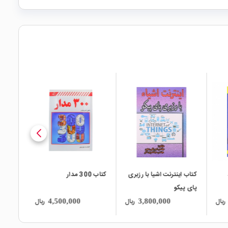
local_mall
local_mall
local_mall
کتاب اینترنت اشیا با رزبری
کتاب 300 مدار
کتاب م
پای پیکو
کننده ی
ریال
ریال
ریال
4,500,000
3,800,000