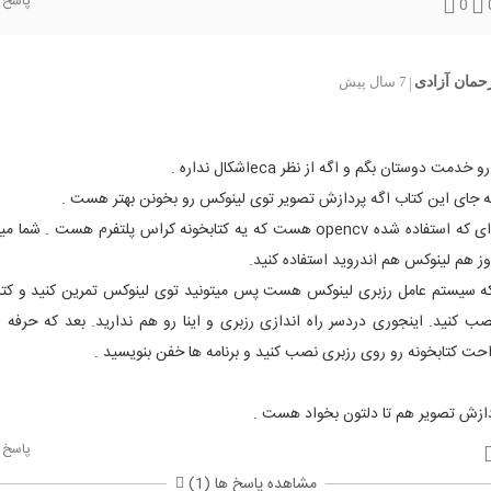
پاسخ
0
حمان آزادی
7 سال پیش
|
خدمت دوستان بگم و اگه از نظر ecaاشکال نداره .
ه جای این کتاب اگه پردازش تصویر توی لینوکس رو بخونن بهتر هست .
کتابخونه ای که استفاده شده opencv هست که یه کتابخونه کراس پلتفرم هست . شم
ز هم لینوکس هم اندروید استفاده کنید.
 که سیستم عامل رزبری لینوکس هست پس میتونید توی لینوکس تمرین کنید و کتاب
 کنید. اینجوری دردسر راه اندازی رزبری و اینا رو هم ندارید. بعد که حرفه 
احت کتابخونه رو روی رزبری نصب کنید و برنامه ها خفن بنویسید .
دازش تصویر هم تا دلتون بخواد هست .
پاسخ
مشاهده پاسخ ها (1)