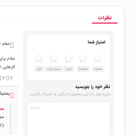
نظرات
امتیاز شما
میثم ع
سلام برا
کارهایی
ضعیف
متوسط
خوب
بسیار خوب
عالی
0
0
نظر خود را بنویسید
پشتیبا
تجربه خود را از این محصول با دیگران به اشتراک بگذارید.
۰
/۱۰۰۰
میث
مجم
(کد کال