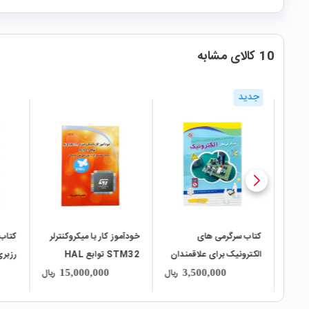
10 کالای مشابه
جدید
local_mall
local_mall
local_mall
 با
کتاب سرگرمی های
خودآموز کار با میکروکنترلر
کتاب 
الکترونیک برای علاقمندان
STM32 توابع HAL
رزبری
الکترونیک
ریال
ریال
ریال
15,000,000
3,500,000