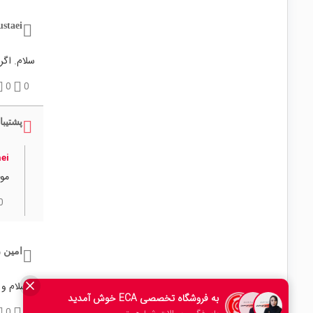
staei
سلام. اگر
0
0
پشتیبا
ei
مو
0
امین 
با سلام و
0
0