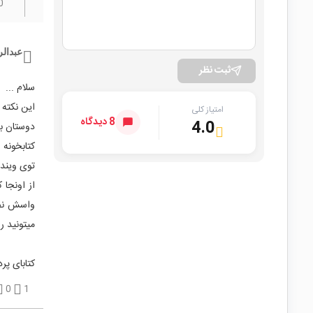
0
عبدالر
ثبت نظر
سلام ...
این نکته رو 
امتیاز کلی
8 دیدگاه
4.0
دوستان ب
توی ویندو
از اونجا
واسش نصب
میتونید ر
کتابای پر
0
1