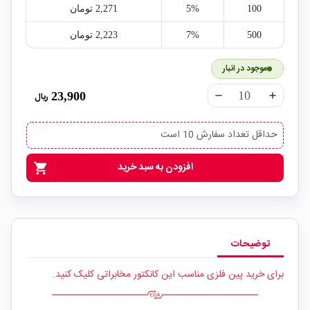
100
5%
2,271‎ تومان
500
7%
2,223‎ تومان
موجود در انبار
23,900
ریال
remove
add
حداقل تعداد سفارش 10 است
افزودن به سبد خرید
shopping_cart
توضیحات
برای خرید پین فلزی مناسب این کانکتور مخابراتی کلیک کنید.