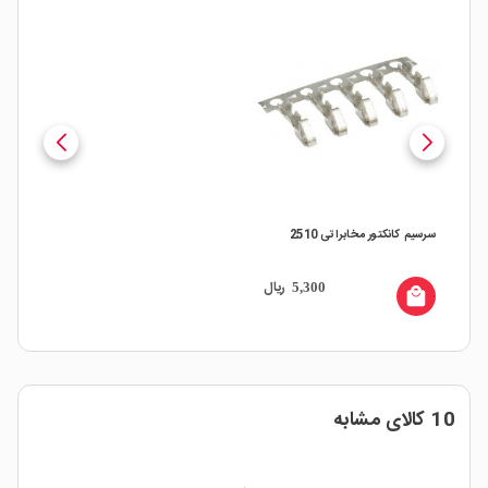
سرسیم کانکتور مخابراتی 2510
ریال
5,300
local_mall
10 کالای مشابه