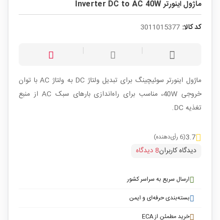
ماژول اینورتر Inverter DC to AC 40W
کد کالا:
3011015377
ماژول اینورتر سوئیچینگ برای تبدیل ولتاژ DC به ولتاژ AC با توان
خروجی 40W، مناسب برای راه‌اندازی بارهای سبک AC از منبع
تغذیه DC.
3.7
(6 رأی‌دهنده)
دیدگاه کاربران
8 دیدگاه
ارسال سریع به سراسر کشور
بسته‌بندی حرفه‌ای و ایمن
خرید مطمئن از ECA