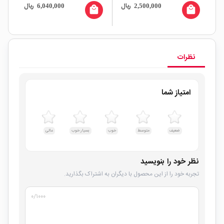
ال
ریال
ریال
6,040,000
2,500,000
NG
نام
local_mall
local_mall
نظرات
امتیاز شما
ضعیف
متوسط
خوب
بسیار خوب
عالی
نظر خود را بنویسید
تجربه خود را از این محصول با دیگران به اشتراک بگذارید.
۰
/۱۰۰۰