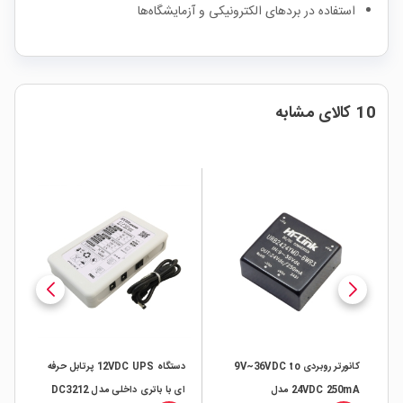
استفاده در بردهای الکترونیکی و آزمایشگاه‌ها
10 کالای مشابه
کانورتر روبردی 9V~36VDC to
دستگاه 12VDC UPS پرتابل حرفه
دل HLK-
24VDC 250mA مدل
ای با باتری داخلی مدل DC3212