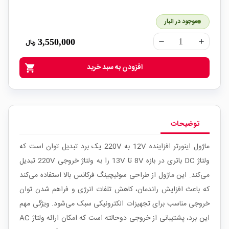
موجود در انبار
3,550,000
ریال
remove
add
افزودن به سبد خرید
shopping_cart
توضیحات
ماژول اینورتر افزاینده 12V به 220V یک برد تبدیل توان است که
ولتاژ DC باتری در بازه 8V تا 13V را به ولتاژ خروجی 220V تبدیل
می‌کند. این ماژول از طراحی سوئیچینگ فرکانس بالا استفاده می‌کند
که باعث افزایش راندمان، کاهش تلفات انرژی و فراهم شدن توان
خروجی مناسب برای تجهیزات الکترونیکی سبک می‌شود. ویژگی مهم
این برد، پشتیبانی از خروجی دوحالته است که امکان ارائه ولتاژ AC