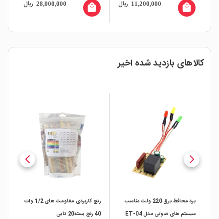
ال
ریال
ریال
28,000,000
11,200,000
URB2424YMD-6WR3
1661 مارک
all
local_mall
local_mall
کالاهای بازدید شده اخیر
برد محافظ برق 220 ولت مناسب
رنج کاربردی مقاومت های 1/2 وات
سیستم های صوتی مدل ET-04
40 رنج بسته20 تایی