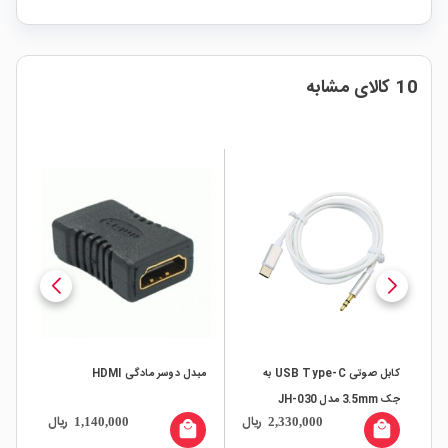
10 کالای مشابه
%
دل
کابل صوتی USB Type-C به
مبدل دوسر مادگی HDMI
NK
جک 3.5mm مدل JH-030
ال
ریال
ریال
1,140,000
2,330,000
all
local_mall
local_mall