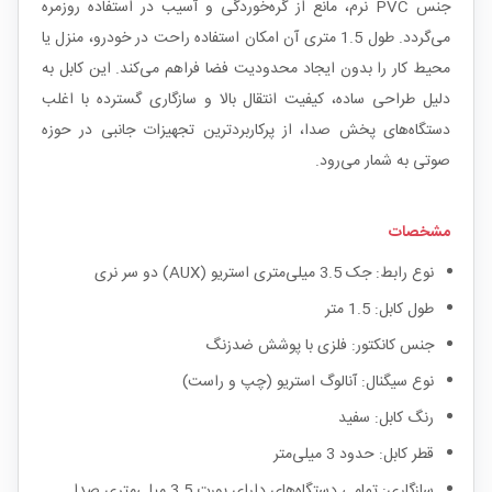
جنس PVC نرم، مانع از گره‌خوردگی و آسیب در استفاده روزمره
می‌گردد. طول 1.5 متری آن امکان استفاده راحت در خودرو، منزل یا
محیط کار را بدون ایجاد محدودیت فضا فراهم می‌کند. این کابل به
دلیل طراحی ساده، کیفیت انتقال بالا و سازگاری گسترده با اغلب
دستگاه‌های پخش صدا، از پرکاربردترین تجهیزات جانبی در حوزه
صوتی به شمار می‌رود.
مشخصات
نوع رابط: جک 3.5 میلی‌متری استریو (AUX) دو سر نری
طول کابل: 1.5 متر
جنس کانکتور: فلزی با پوشش ضد‌زنگ
نوع سیگنال: آنالوگ استریو (چپ و راست)
رنگ کابل: سفید
قطر کابل: حدود 3 میلی‌متر
سازگاری: تمامی دستگاه‌های دارای پورت 3.5 میلی‌متری صدا