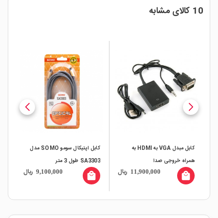
10 کالای مشابه
کابل مبدل VGA به HDMI به
کابل اپتیکال سومو SOMO مدل
کابل AUX کنفی
همراه خروجی صدا
SA3303 طول 3 متر
ال
ریال
ریال
9,100,000
11,900,000
all
local_mall
local_mall