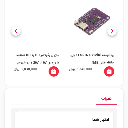
ده
برد توسعه ESP32 S2 Mini دارای
ماژول رگولاتور DC به DC کاهنده
 با پورت
حافظه فلش 4MB
با ورودی 6V تا 26V و دو خروجی
XL4016E1
ال
ریال
ریال
1,830,000
6,340,000
5V-3A USB Type-C
all
local_mall
local_mall
نظرات
امتیاز شما