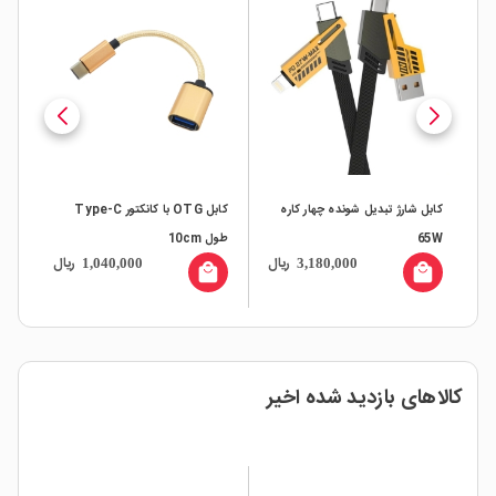
ه
کابل شارژ تبدیل شونده چهار کاره
کابل OTG با کانکتور Type-C
65W
طول 10cm
دارا
ال
ریال
ریال
1,040,000
3,180,000
all
local_mall
local_mall
کالاهای بازدید شده اخیر