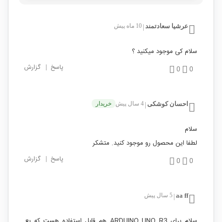
عرشیا سعادتمند
10 ماه پیش
|
سلام کی موجود میکنید ؟
پاسخ
|
گزارش
0
0
احسان کوشکی
4 سال پیش
خریدار
|
سلام
لطفا این محصول رو موجود کنید. متشکر
پاسخ
|
گزارش
0
0
aa ff
5 سال پیش
|
سلام برای ARDUINO UNO R3 هم قابل استفاده هست که بع