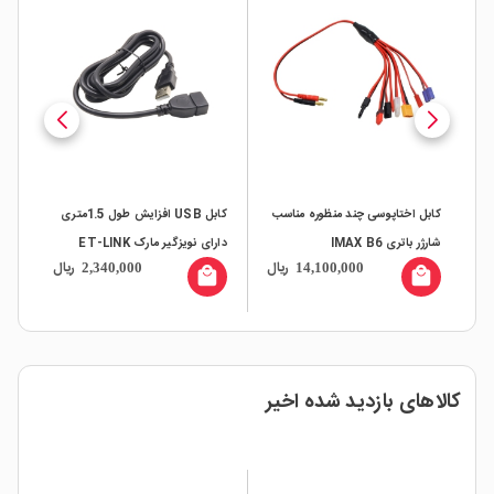
 نیم
کابل اختاپوسی چند منظوره مناسب
کابل USB افزایش طول 1.5متری
شارژر باتری IMAX B6
دارای نویزگیر مارک ET-LINK
-LINK
ال
ریال
ریال
2,340,000
14,100,000
all
local_mall
local_mall
کالاهای بازدید شده اخیر