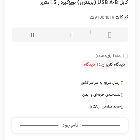
کابل USB A-B (پرینتری) نویزگیردار 1.5متری
کد کالا:
2291004019
4.1
(14 رأی‌دهنده)
دیدگاه کاربران
15 دیدگاه
ارسال سریع به سراسر کشور
بسته‌بندی حرفه‌ای و ایمن
خرید مطمئن از ECA
ناموجود