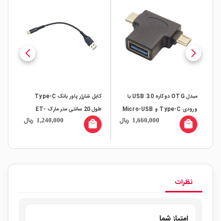
مبدل OTG دوکاره USB 3.0 با
کابل شارژر پاور بانک Type-C
ورودی Type-C و Micro-USB
طول 20 سانتی متر مارک ET-
طول
ال
ریال
ریال
1,240,000
1,660,000
LINK
all
local_mall
local_mall
نظرات
امتیاز شما