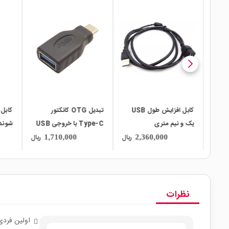
local_mall
local_mall
local_mall
ایش طول USB
تبدیل OTG کانکتور
کابل شارژ پاور بانکی تبدیل
Type-C با خروجی USB
شونده چهار کاره 65W
متر
3.0
ریال
ریال
ریال
2,470,000
1,710,000
2
نظرات
اولین فردی