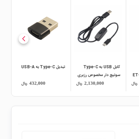
local_mall
local_mall
Ty
تبدیل Type-C به USB-A
کابل شارژر پاور بانک
بری
Type-C طول 20 سانتی
متر مارک ET-LINK
ریال
ریال
ریال
1,240,000
432,000