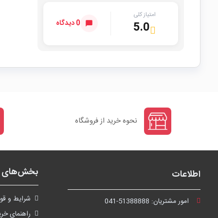
امتیاز کلی
0 دیدگاه
5.0
نحوه خرید از فروشگاه
بخش‌های ف
اطلاعات
شرايط و قوا
امور مشتریان:
041-51388888
راهنمای خری