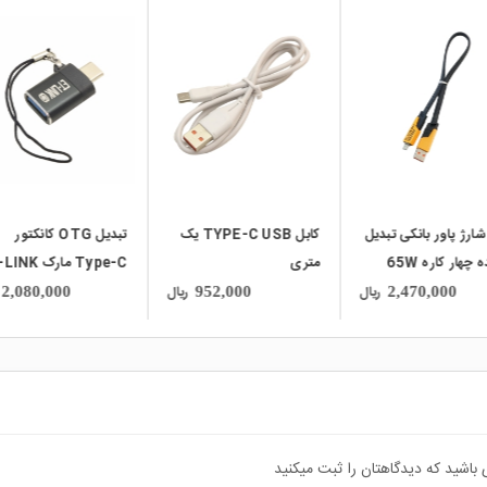
local_mall
local_mall
کابل TYPE-C USB یک
تبدیل OTG کانکتور
کابل USB به pe-C
ی
Type-C مارک ET-LINK
سوئیچ دار مخصوص رز
پای
ریال
ریال
2,130,000
2,080,000
952,000
 باشید که دیدگاهتان را ثبت میکنید