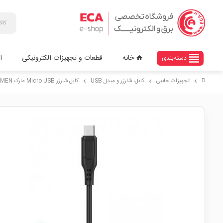
view_headline
خانه
قطعات و تجهیزات الکترونیکی
ا
دسته‌بندی
home
تجهیزات جانبی
کابل، شارژر و مبدل USB
کابل شارژر Micro USB مارک DENMEN مدل D01V
chevron_right
chevron_right
chevron_right