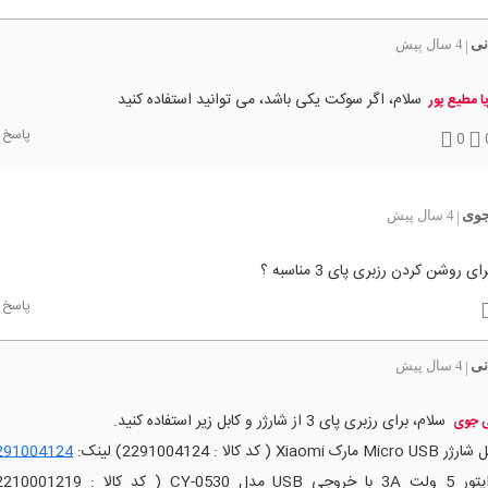
نی
4 سال پیش
|
سلام، اگر سوکت یکی باشد، می توانید استفاده کنید
یا مطیع پور
پاسخ
0
جوی
4 سال پیش
|
ای روشن کردن رزبری پای 3 مناسبه ؟
پاسخ
نی
4 سال پیش
|
سلام، برای رزبری پای 3 از شارژر و کابل زیر استفاده کنید.
 جوی
Micro  مارک Xiaomi ( کد کالا : 2291004124) لینک:
291004124
وجی USB مدل CY-0530 ( کد کالا : 2210001219) لینک: