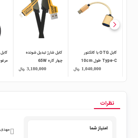
local_mall
local_mall
local_mall
کابل شارژ تبدیل شونده
کابل شارژر سه سر یک متری
چهار کاره 65W
مرغوب به همراه انتقال دیتا
pe-C
ریال
ریال
ریال
4,000,000
3,180,000
نظرات
امتیاز شما
مهدی 