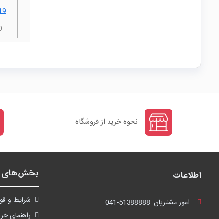
19
0
نحوه خرید از فروشگاه
بخش‌های ف
اطلاعات
شرايط و قوا
امور مشتریان:
041-51388888
راهنمای خری