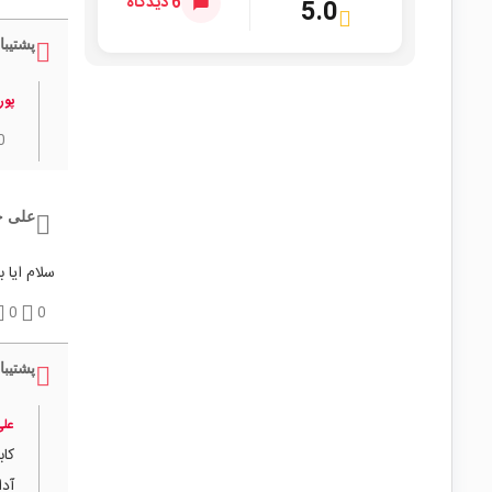
6 دیدگاه
5.0
پشتیبا
پور
0
علی 
سلام ایا بر
0
0
پشتیبا
علی
کابل شارژر USB
آداپتور 5 ولت 3A با خر