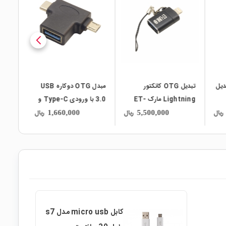
local_mall
local_mall
مبدل OTG دوکاره USB
کابل شارژر دو سر Type-C
ET-
3.0 با ورودی Type-C و
سوپر فست شارژ طول یک
Micro-USB
متر طرح سامسونگ
ریال
ریال
ریال
1,760,000
1,660,000
کابل micro usb مدل s7