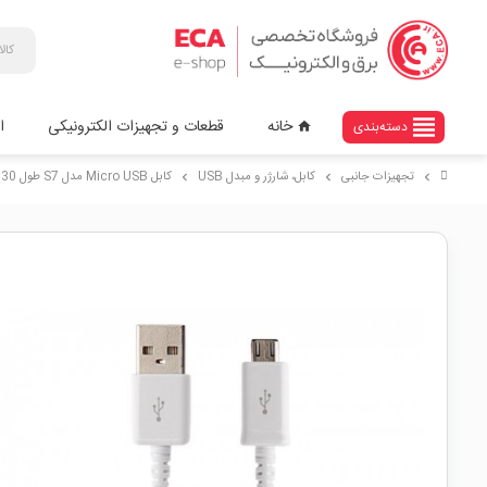
view_headline
خانه
قطعات و تجهیزات الکترونیکی
ا
دسته‌بندی
home
تجهیزات جانبی
کابل، شارژر و مبدل USB
کابل Micro USB مدل S7 طول 30 سانتیمتری
chevron_right
chevron_right
chevron_right