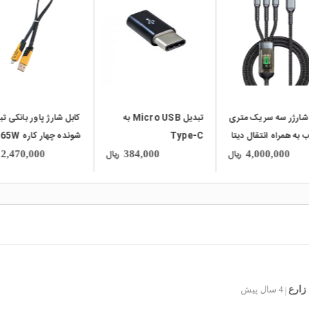
local_mall
local_mall
تبدیل Micro USB به
کابل شارژ پاور بانکی تبدیل
تبدیل OTG کانکتور
Ty
شونده چهار کاره 65W
Lightning مارک 
LINK
ریال
ریال
5,500,000
2,470,000
384,000
زارع
4 سال پیش
|