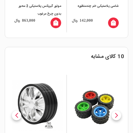
شاسی پلاستیکی خم چندمنظوره
موتور گیربکس پلاستیکی 2 محور
بدون چرخ مرغوب
ریال
ریال
863,000
142,000
local_mall
local_mall
10 کالای مشابه
%