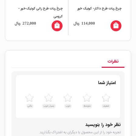
چرخ
چرخ ربات طرح داکار- کونیک خور
چرخ ربات طرح رالی کونیک خور -
کرومی
ال
ریال
ریال
272,000
114,000
all
local_mall
local_mall
نظرات
امتیاز شما
ضعیف
متوسط
خوب
بسیار خوب
عالی
نظر خود را بنویسید
تجربه خود را از این محصول با دیگران به اشتراک بگذارید.