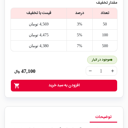
مقدار تخفیف
تعداد
درصد
قیمت با تخفیف
50
3%
4,569‎ تومان
100
5%
4,475‎ تومان
500
7%
4,380‎ تومان
موجود در انبار
47,100
ریال
remove
add
افزودن به سبد خرید
shopping_cart
توضیحات