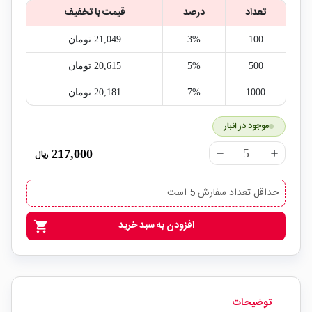
تعداد
درصد
قیمت با تخفیف
100
3%
21,049‎ تومان
500
5%
20,615‎ تومان
1000
7%
20,181‎ تومان
موجود در انبار
217,000
ریال
remove
add
حداقل تعداد سفارش 5 است
افزودن به سبد خرید
shopping_cart
توضیحات