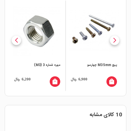
پیچ M3 5mm چهارسو
مهره شماره 3 (M3)
ریال
ریال
6,200
6,900
local_mall
local_mall
10 کالای مشابه