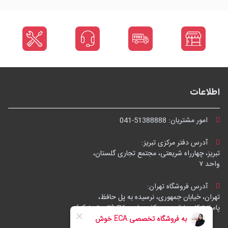
اطلاعات
امور مشتریان:
041-51388888
آدرس دفتر مرکزی تبریز:
تبریز، چهارراه شریعتی، مجتمع تجاری گلستان،
واحد ۷
آدرس فروشگاه تهران:
تهران، خیابان جمهوری، نرسیده به پل حافظ،
پاساژ توکل، طبقه زیرهمکف، واحد B6 (تاپ ترونیک)