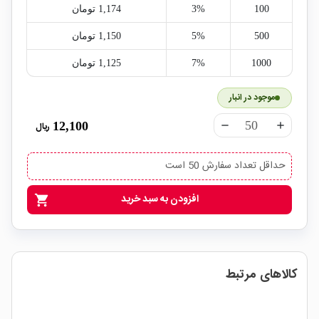
100
3%
1,174‎ تومان
500
5%
1,150‎ تومان
1000
7%
1,125‎ تومان
موجود در انبار
12,100
ریال
remove
add
حداقل تعداد سفارش 50 است
افزودن به سبد خرید
shopping_cart
کالاهای مرتبط