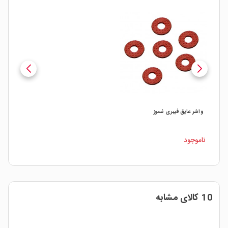
واشر عایق فیبری نسوز
ناموجود
10 کالای مشابه