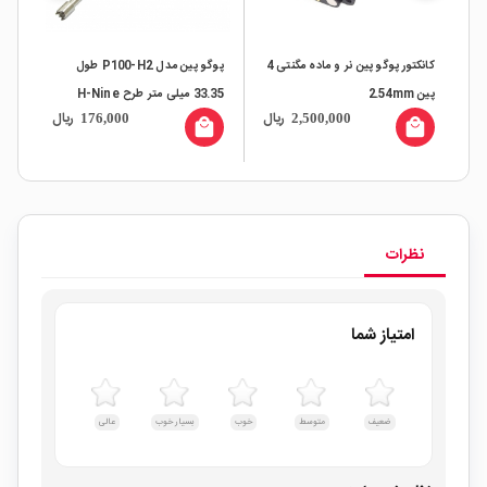
P1 طول 33.3
کانکتور پوگو پین نر و ماده مگنتی 4
پوگو پین مدل P100-H2 طول
پین 2.54mm
33.35 میلی متر طرح H-Nine
ال
ریال
ریال
176,000
2,500,000
ad
Claw Plume Head
all
local_mall
local_mall
نظرات
امتیاز شما
ضعیف
متوسط
خوب
بسیار خوب
عالی