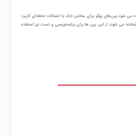
اده می شود.پین‌های پوگو برای ساختن جک یا اتصالات لحظه‌ای کاربرد
ای مختلفی مانند پروب تست ، پروب فنری، پین تماسی به انگلیسی : (Test probes, pogo pins, spring probe, contact pin) نیز شناخته می شوند از این پین ها برای برنامه‌نویسی و تست نیز استفاده