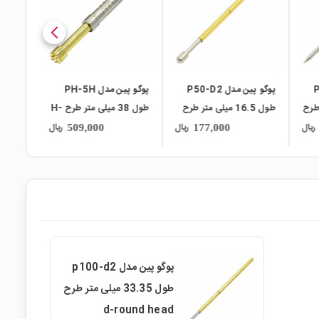
P5
پوگو پین مدل PH-5H
پوگو پین مدل GP-1S
طرح
طول 38 میلی متر طرح H-
طول 31.3 میلی متر طرح
Guide Pin
Nine Claw Plum Head
ریال
ریال
ریال
159,000
509,000
پوگو پین مدل p100-d2
طول 33.35 میلی متر طرح
d-round head