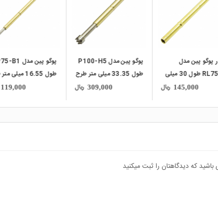
پوگو پین مدل P100-H5
پوگو پین مدل P75-B1
پوگو پین مدل 0-D2
طول 33.35 میلی متر طرح
طول 16.55 میلی متر طرح
طول 16.5 میلی متر 
D-Round Head
B-Needle Point
H-Nine Claw P
ریال
ریال
177,000
119,000
309,000
H
 باشید که دیدگاهتان را ثبت میکنید