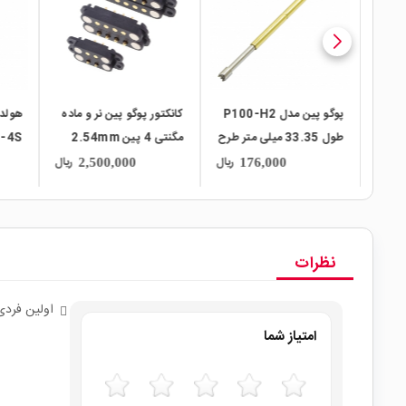
 P100-H2
کانکتور پوگو پین نر و ماده
هولدر پوگو پین مدل
 متر طرح
مگنتی 4 پین 2.54mm
RL75-4S طول 30 میلی
H-
متر با قطر 1.3 میلی متر
lume
ریال
ریال
ریال
145,000
2,500,000
طرح Probe Thimble
ead
نظرات
اولین فردی
امتیاز شما