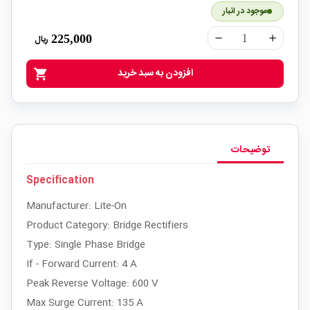
موجود در انبار
225,000
ریال
remove
add
افزودن به سبد خرید
shopping_cart
توضیحات
Specification
Manufacturer: Lite-On
Product Category: Bridge Rectifiers
Type: Single Phase Bridge
If - Forward Current: 4 A
Peak Reverse Voltage: 600 V
Max Surge Current: 135 A