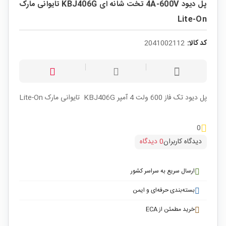
پل دیود 4A-600V تخت شانه ای KBJ406G تایوانی مارک
Lite-On
کد کالا:
2041002112
پل دیود تک فاز 600 ولت 4 آمپر KBJ406G تایوانی مارک Lite-On
0
دیدگاه کاربران
0 دیدگاه
ارسال سریع به سراسر کشور
بسته‌بندی حرفه‌ای و ایمن
خرید مطمئن از ECA