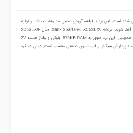
Xilinx FPGA Spartan-6 یک پلتفرم آموزشی و کاربرپسند است که به طور ویژه برای یادگیری و کار با تراشه‌های FPGA طراحی شده است. این برد با فراهم آوردن تمامی مدارها، اتصالات و لوازم
جانبی لازم، فرآیند یادگیری را به ساده‌ترین شکل ممکن کرده و به توسعه‌دهندگان و دانشجویان این امکان را می‌دهد که به راحتی با تکنولوژی FPGA آشنا شوند. تراشه Xilinx Spartan-6 XC6SLX9، مدل XC6SLX9-
2FTG256C، دارای 9152 واحد منطقی و 90KB بلوک منطقی قابل پیکربندی است که قابلیت پیاده‌سازی انواع طراحی‌های دیجیتال را فراهم می‌کند. همچنین، این برد مجهز به 576KB RAM بلوکی و ولتاژ هسته 2V
 جمله پردازش سیگنال و اتوماسیون صنعتی مناسب است. دمای عملکرد