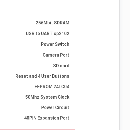
256Mbit SDRAM
USB to UART cp2102
Power Switch
Camera Port
SD card
Reset and 4 User Buttons
EEPROM 24LC04
50Mhz System Clock
Power Circuit
40PIN Expansion Port