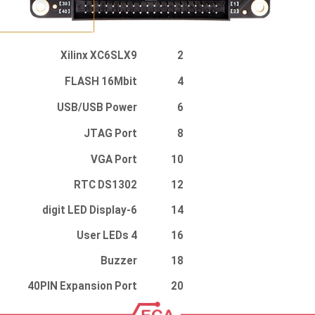
Xilinx XC6SLX9
2
FLASH 16Mbit
4
USB/USB Power
6
JTAG Port
8
VGA Port
10
RTC DS1302
12
6-digit LED Display
14
4 User LEDs
16
Buzzer
18
40PIN Expansion Port
20