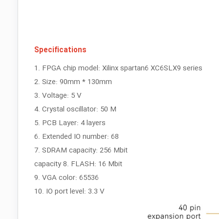
Specifications
1. FPGA chip model: Xilinx spartan6 XC6SLX9 series
2. Size: 90mm * 130mm
3. Voltage: 5 V
4. Crystal oscillator: 50 M
5. PCB Layer: 4 layers
6. Extended IO number: 68
7. SDRAM capacity: 256 Mbit
capacity 8. FLASH: 16 Mbit
9. VGA color: 65536
10. IO port level: 3.3 V