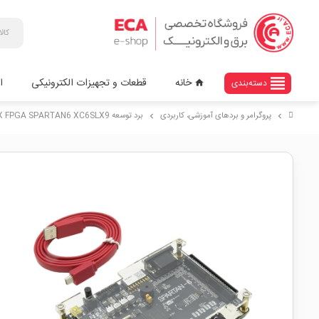
view_headline
خانه
قطعات و تجهیزات الکترونیکی
ا
دسته‌بندی
home
پروگرامر و بردهای آموزشی، کاربردی
برد توسعه XILINX FPGA SPARTAN6 XC6SLX9
chevron_right
chevron_right