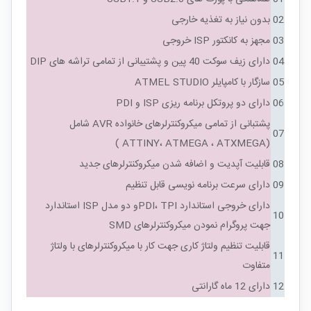
02
بدون نیاز به تغذیه خارجی
03
مجهز به کانکتور ISP خروجی
04
دارای زیف سوکت 40 پین و پشتیبانی از تمامی تراشه های DIP
05
سازگار با کامپایلر ATMEL STUDIO
06
دارای دو پروتکل برنامه ریزی ISP و PDI
پشتبانی از تمامی میکروکنترلرهای خانواده AVR شامل
07
(ATTINY، ATMEGA ، ATXMEGA )
08
قابلیت آپدیت و اضافه شدن میکروکنترلرهای جدید
09
دارای سرعت برنامه نویسی قابل تنظیم
دارای خروجی استاندارد PDI، TPIو دو مدل ISP استاندارد
10
جهت پروگرام نمودن میکروکنترلرهای SMD
قابلیت تنظیم ولتاژ کاری جهت کار با میکروکنترلرهای با ولتاژ
11
متفاوت
12
دارای 12 ماه گارانتی