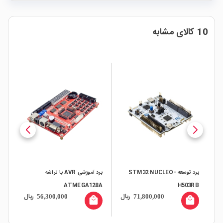
10 کالای مشابه
برد توسعه STM32 NUCLEO-
برد آموزشی AVR با تراشه
X9
ATMEGA128A
H503RB
ال
ریال
ریال
56,300,000
71,800,000
all
local_mall
local_mall