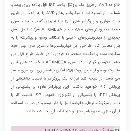
خانواده AVR از طریق یک پروتکل واحد ISP قابل برنامه ریزی بوده و
شما می توانستید انواع میکروکنترلرهای AVR را به راحتی از طریق
پورت موازی و پروگرامر های ISP برنامه ریزی کنید. با تولید سری
جدید میکروکنترلرهای AVR با نام ATXMEGA شرکت اتمل نسل
جدیدی از میکروکنترلرهای 8 بیتی با امکانات وسیع و پیشرفته را به
بازار معرفی کرد. طراحی این میکروکنترلرها با سری های قبلی خود
متفاوت بوده و امکانات منحصر به فردی را در اختیار طراح قرار می
دهد. نحوه پروگرام نمودن سری ATXMEGA با خانواده های قبلی
متفاوت بوده و از طریق پورت PDI امکان برنامه ریزی این سری میسر
می باشد. در نتیجه شما نیاز به یک پروگرامر با قابلیت پشتیبانی از
پروتکل PDI خواهید داشت. این پروگرامر علاوه بر پشتیبانی از
پروتکل PDI، با پشتیبانی از تکنولوژی قدیمی ISP قابلیت کار با
تمامی میکروکنترلرهای خانواده اتمل را دارا بوده و در صورت استفاده
از آن نیازی به پروگرامر مجزا و هزینه اضافی نخواهید داشت.
01
هماهنگی با پورت های USB2.0 و USB1.1