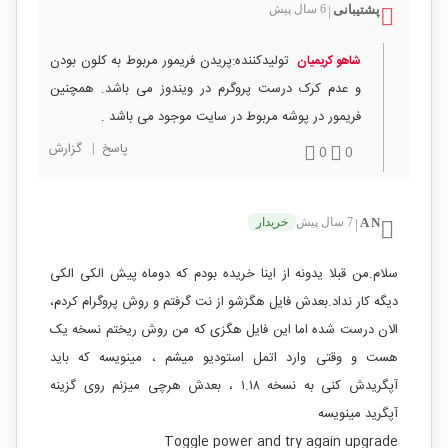
پشتیبانی
6 سال پیش
|
تولیدکننده:پریدن فریمور مربوط به کلون بودن
شاهو کریمیان
و عدم کرک درست پروگرم در ویندوز می باشد. همچنین
فریمور در پوشه مربوط در سایت موجود می باشد .
پاسخ
|
گزارش
0
0
A N
7 سال پیش
خریدار
|
سلام.من قبلا یدونه از اینا خریده بودم که دوماه پیش الکی الکی
دیگه کار نداد.بعدش فایل هگزشو از نت گرفتم و روش پروگرام کردم،
الان درست شده اما این فایل هگزی که من روش ریختم نسخه یک
هست و وقتی وارد اتمل استودیو میشم ، مینویسه که باید
آپگریدش کنی به نسخه ۱.۱۸ ، بعدش هرچی میزنم روی گزینه
آپگرید مینویسه
Toggle power and try again upgrade