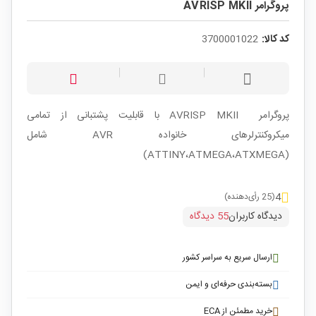
پروگرامر AVRISP MKII
کد کالا:
3700001022
پروگرامر AVRISP MKII با قابلیت پشتبانی از تمامی
میکروکنترلرهای خانواده AVR شامل
(ATTINY،ATMEGA،ATXMEGA)
4
(25 رأی‌دهنده)
دیدگاه کاربران
55 دیدگاه
ارسال سریع به سراسر کشور
بسته‌بندی حرفه‌ای و ایمن
خرید مطمئن از ECA