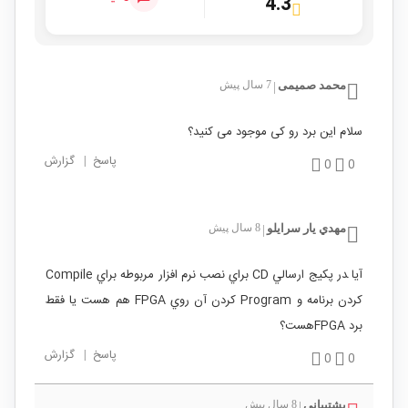
4.3
محمد صمیمی
7 سال پیش
|
سلام این برد رو کی موجود می کنید؟
پاسخ
|
گزارش
0
0
مهدي يار سرايلو
8 سال پیش
|
آيا ‍در پكيج ارسالي CD براي نصب نرم افزار مربوطه براي Compile
كردن برنامه و Program كردن آن روي FPGA هم هست يا فقط
برد FPGAهست؟
پاسخ
|
گزارش
0
0
پشتیبانی
8 سال پیش
|