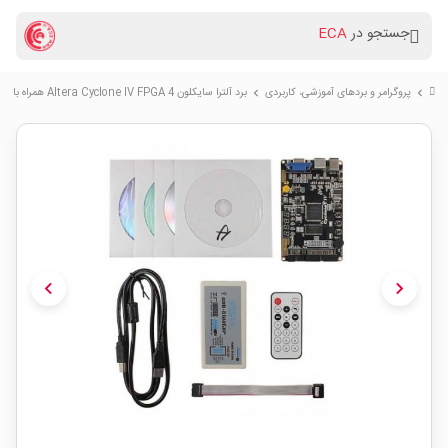
جستجو در
ECA
پروگرامر و بردهای آموزشی، کاربردی
برد آلترا سایکلون 4 Altera Cyclone IV FPGA همراه با پروگرامر
chevron_right
chevron_right
chevron_left
chevron_right