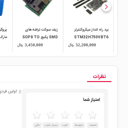
ر
زیف سوکت تراشه های
پروگرامر E-LinkPro2
زیف 
S
SMD پکیج SOP8 TO
مارک HOLTEK
DIP8 استاندارد 200mil
DIP8 استاندارد il
ریال
ریال
ریال
188,000,000
3,450,000
نظرات
اولین فردی
امتیاز شما
ضعیف
متوسط
خوب
بسیار خوب
عالی