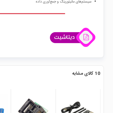
سیستم‌های مانیتورینگ و جمع‌آوری داده
10 کالای مشابه
local_mall
local_mall
local_mall