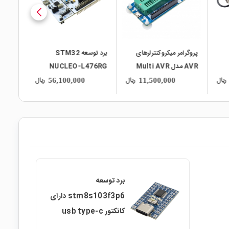
برد توسعه STM32
پروگرامر و دیباگر
M
NUCLEO-L476RG
PICKIT3.5
ریال
ریال
ریال
31,300,000
56,100,000
برد توسعه
stm8s103f3p6 دارای
کانکتور usb type-c