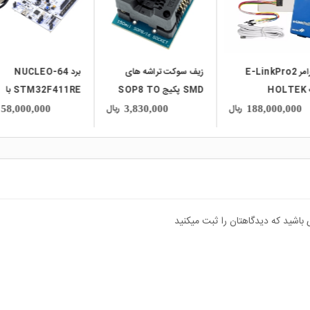
سوکت تراشه های
برد NUCLEO-64
پروگرامر میکروکنترلرهای
SMD پکیج SOP8 TO
STM32F411RE با
AVR مدل ulti AVR
150m
پشتیبانی از آردوینو
Programmer
ریال
ریال
11,500,000
58,000,000
3,830,000
 باشید که دیدگاهتان را ثبت میکنید