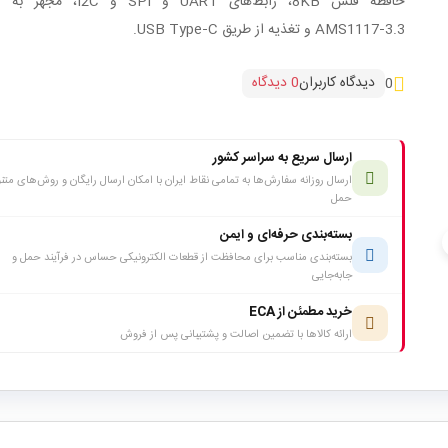
حافظه فلش 8KB، رابط‌های UART و SPI و 2C
AMS1117‑3.3 و تغذیه از طریق USB Type‑C.
دیدگاه کاربران
0 دیدگاه
0
ارسال سریع به سراسر کشور
ارسال روزانه سفارش‌ها به تمامی نقاط ایران با امکان ارسال رایگان و روش‌های متن
حمل
بسته‌بندی حرفه‌ای و ایمن
c
بسته‌بندی مناسب برای محافظت از قطعات الکترونیکی حساس در فرآیند حمل و
جابه‌جایی
خرید مطمئن از ECA
ارائه کالاها با تضمین اصالت و پشتیبانی پس از فروش