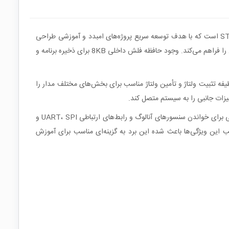
برد توسعه STM8S103F3P6 یک پلتفرم کوچک و کاربردی برای راه‌اندازی و برنامه‌نویسی میکروکنترلرهای خانواده STM8 شرکت STMicroelectronics است که با هدف توسعه سریع پروژه‌های امبدد و آموزشی طراحی
شده است. در مرکز این برد میکروکنترلر STM8S103F3P6 قرار دارد که با هسته 8 بیتی و فرکانس کاری 16MHz توانایی اجرای برنامه‌های کنترلی متنوع را فراهم می‌کند. وجود حافظه فلش داخلی 8KB برای ذخیره برنامه و
ر USB Type‑C مجهز شده که علاوه بر سهولت در اتصال، تأمین تغذیه پایدار مدار را نیز فراهم می‌کند. رگولاتور AMS1117‑3.3 نیز وظیفه تثبیت ولتاژ و تأمین ولتاژ مناسب برای بخش‌های مختلف مدار را
هیزات جانبی را به سیستم متصل کند.
از نظر قابلیت‌های سخت‌افزاری، این میکروکنترلر دارای تایمرهای 16 بیتی و 8 بیتی برای تولید سیگنال‌های زمانی دقیق، مبدل آنالوگ به دیجیتال 10 بیتی برای خواندن سنسورهای آنالوگ و رابط‌های ارتباطی UART، SPI و
ساده‌تر می‌کند. ترکیب این ویژگی‌ها باعث شده این برد به گزینه‌ای مناسب برای آموزش