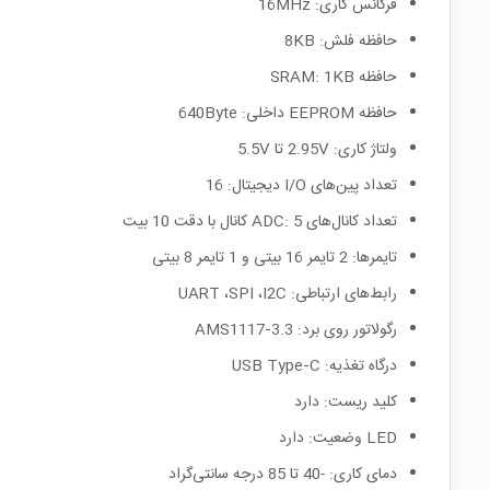
فرکانس کاری: 16MHz
حافظه فلش: 8KB
حافظه SRAM: 1KB
حافظه EEPROM داخلی: 640Byte
ولتاژ کاری: 2.95V تا 5.5V
تعداد پین‌های I/O دیجیتال: 16
تعداد کانال‌های ADC: 5 کانال با دقت 10 بیت
تایمرها: 2 تایمر 16 بیتی و 1 تایمر 8 بیتی
رابط‌های ارتباطی: UART ،SPI ،I2C
رگولاتور روی برد: AMS1117‑3.3
درگاه تغذیه: USB Type‑C
کلید ریست: دارد
LED وضعیت: دارد
دمای کاری: -40 تا 85 درجه سانتی‌گراد