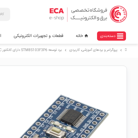
view_headline
خانه
قطعات و تجهیزات الکترونیکی
ا
دسته‌بندی
home
پروگرامر و بردهای آموزشی، کاربردی
برد توسعه STM8S103F3P6 دارای کانکتور USB Type-C
chevron_right
chevron_right