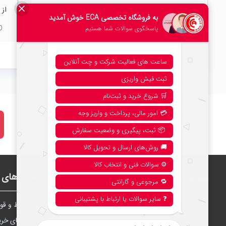
از 
0
نحوه خرید از فروشگاه
بخش‌های ف
اطلاعات
شرايط و قوا
امور مشتریان:
041-51388888
راهنمای خری