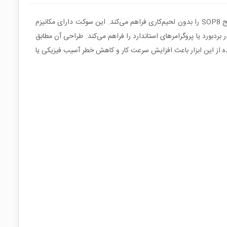
زیف‌سوکت SOP8 به DIP8 یک ابزار تخصصی برای مهندسان و تکنسین‌های الکترونیک است که امکان نصب و جداسازی سریع تراشه‌های SMD با پکیج SOP8 را بدون لحیم‌کاری فراهم می‌کند. این سوکت دارای مکانیزم
ی‌دهد. گام پایه‌ها در طرف DIP برابر با 2.54 mm بوده و امکان استفاده مستقیم در بردبورد یا پروگرامرهای استاندارد را فراهم می‌کند. طراحی آن مطابق
 و در تست یا پروگرام حافظه‌های EEPROM، فلش و سایر آی‌سی‌های 8 پایه کاربرد دارد. استفاده از این ابزار باعث افزایش سرعت کار و کاهش خطر آسیب فیزیکی یا