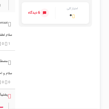
1
امتیاز کلی
6 دیدگاه
۰
eraat
سلام لطف
0
1
مصطفی
سلام و ا
0
0
پشتیبا
مصط