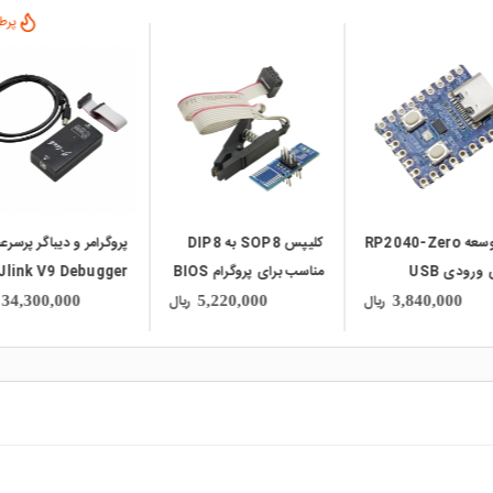
پرطر
local_mall
local_mall
برد توسعه RP2040-Zero
کلیپس SOP8 به DIP8
پروگرامر و دیباگر پرسر
دارای ورودی USB
مناسب برای پروگرام BIOS
Jlink V9 Debugger
Ty
مخصوص تراشه های ARM
ریال
ریال
34,300,000
5,220,000
3,840,000