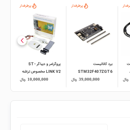
فدار
پرطرفدار
پرطرفدار
local_mall
local_mall
local_mall
عت
برد کاتالیست
پروگرامر و دیباگر ST-
STM32F407ZGT6
LINK V2 مخصوص تراشه
های STM8 و STM32
سریال مدل
ریال
ریال
ریال
10,000,000
39,000,000