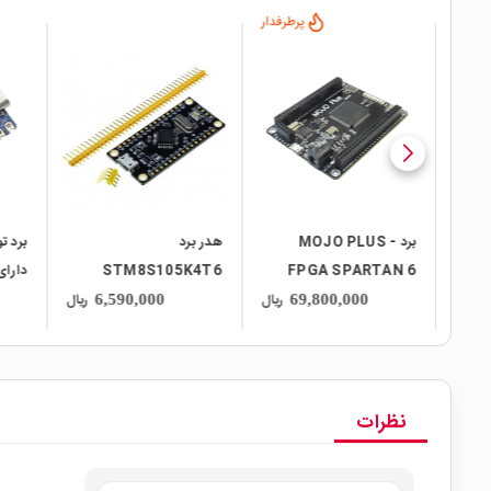
پرطرفدار
local_mall
local_mall
local_mall
برد MOJO PLUS -
هدر برد
STM8S103F3P دارای
FPGA SPARTAN 6
STM8S105K4T6
pe-C
ریال
ریال
ریال
6,590,000
69,800,000
نظرات