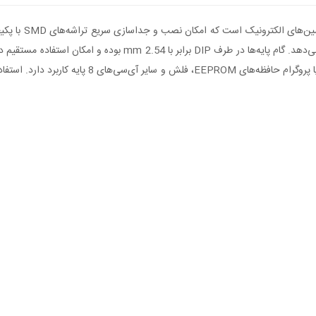
فنردار و قفل شونده است که از تماس پایدار و مقاوم پایه‌ها اطمینان م
با فاصله پایه 200 mil بین ردیف‌ها در پکیج SOP8 است