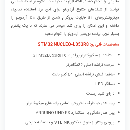
متنوعی را انجام دهید. البته لازم به ذکر است، علاوه بر اینکه شما می
توانید از شیلدهای متنوع آردوینو برای این برد استفاده نمایید،
میکروکنترلرهای
ST
قابلیت پروگرام شدن از طریق
IDE
آردوینو را
داشته و این امکان را برای شما میسر می سازند که با یک پلتفرم
بسیار قوی، برنامه نویسی آردوینو را انجام دهید.
مشخصات فنی برد STM32 NUCLEO-L053R8
استفاده از میکروکنترلر پرقدرت STM32L053R8T6
سرعت تراشه اصلی 32مگاهرتز
حافظه فلش تراشه اصلی 64 کیلو بایت
نشانگر
LED
دارای کلید ریست
پین هدر دو طرفه با خروجی تمامی پایه های میکروکنترلر
پین هدر مادگی با استاندارد
ARDUINO UNO R3
ورودی ولتاژ از طریق کانکتور
STLINK
و یا تغذیه خارجی