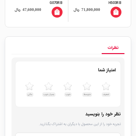
G070RB
H503RB
ال
ریال
ریال
47,600,000
71,800,000
all
local_mall
local_mall
نظرات
امتیاز شما
ضعیف
متوسط
خوب
بسیار خوب
عالی
نظر خود را بنویسید
تجربه خود را از این محصول با دیگران به اشتراک بگذارید.