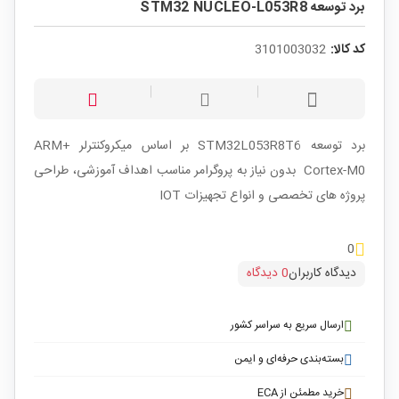
برد توسعه STM32 NUCLEO-L053R8
کد کالا:
3101003032
برد توسعه STM32L053R8T6 بر اساس میکروکنترلر +ARM
Cortex-M0 بدون نیاز به پروگرامر مناسب اهداف آموزشی، طراحی
پروژه های تخصصی و انواع تجهیزات IOT
0
دیدگاه کاربران
0 دیدگاه
ارسال سریع به سراسر کشور
بسته‌بندی حرفه‌ای و ایمن
خرید مطمئن از ECA