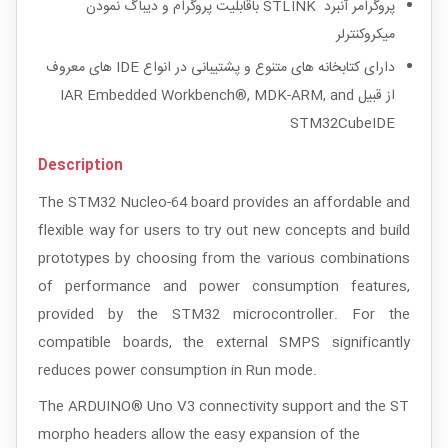
پروگرامر آنبرد
STLINK
باقابلیت پروگرام و دیباگ نمودن
میکروکنترلر
دارای کتابخانه های متنوع و پشتیبانی در انواع
IDE
های معروف
از قبیل
IAR Embedded Workbench®, MDK-ARM, and
STM32CubeIDE
Description
The STM32 Nucleo-64 board provides an affordable and
flexible way for users to try out new concepts and build
prototypes by choosing from the various combinations
of performance and power consumption features,
provided by the STM32 microcontroller. For the
compatible boards, the external SMPS significantly
reduces power consumption in Run mode.
The ARDUINO® Uno V3 connectivity support and the ST
morpho headers allow the easy expansion of the