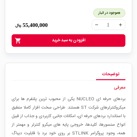
موجود در انبار
55,400,000
ریال
remove
add
افزودن به سبد خرید
shopping_cart
توضیحات
معرفی
بردهای حرفه ای
NUCLEO
یکی از محبوب ترین پلتفرم ها برای
میکروکنترلرهای شرکت
ST
هستند. طراحی سخت افزار کاملا منطبق
با استاندارد بردهای حرفه ای، امکانات جانبی کاربردی و جذاب از قبیل
انواع سنسورها، کلیدها، خروجی پایه های میکرو کنترلر و مهمتر از
همه، وجود پروگرامر
STLINK
بر روی خود برد با قابلیت دیباگ