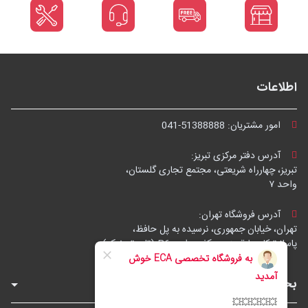
اطلاعات
امور مشتریان:
041-51388888
آدرس دفتر مرکزی تبریز:
تبریز، چهارراه شریعتی، مجتمع تجاری گلستان،
واحد ۷
آدرس فروشگاه تهران:
تهران، خیابان جمهوری، نرسیده به پل حافظ،
پاساژ توکل، طبقه زیرهمکف، واحد B6 (تاپ ترونیک)
بخش‌های فروشگاه