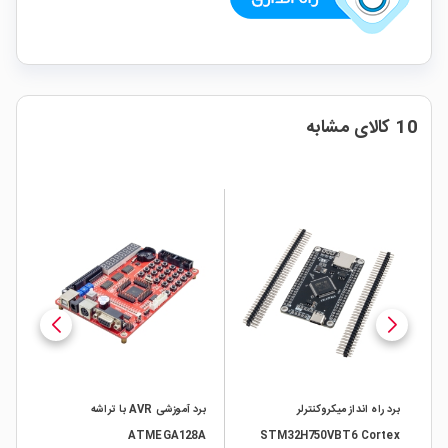
10 کالای مشابه
برد راه انداز میکروکنترلر
برد آموزشی AVR با تراشه
RB
ATMEGA128A
STM32H750VBT6 Cortex