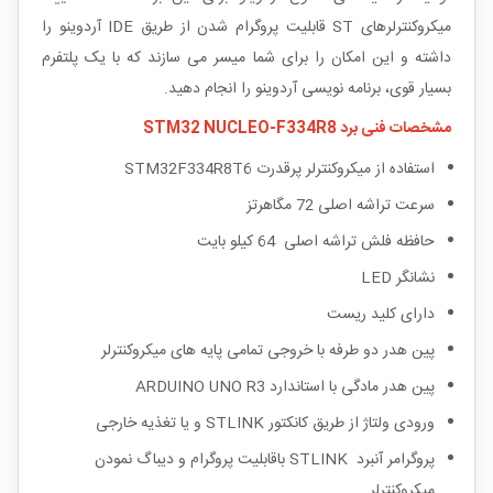
میکروکنترلرهای
ST
قابلیت پروگرام شدن از طریق
IDE
آردوینو را
داشته و این امکان را برای شما میسر می سازند که با یک پلتفرم
بسیار قوی، برنامه نویسی آردوینو را انجام دهید.
مشخصات فنی برد STM32 NUCLEO-F334R8
استفاده از میکروکنترلر پرقدرت STM32F334R8T6
سرعت تراشه اصلی 72 مگاهرتز
حافظه فلش تراشه اصلی 64 کیلو بایت
نشانگر
LED
دارای کلید ریست
پین هدر دو طرفه با خروجی تمامی پایه های میکروکنترلر
پین هدر مادگی با استاندارد
ARDUINO UNO R3
ورودی ولتاژ از طریق کانکتور
STLINK
و یا تغذیه خارجی
پروگرامر آنبرد
STLINK
باقابلیت پروگرام و دیباگ نمودن
میکروکنترلر