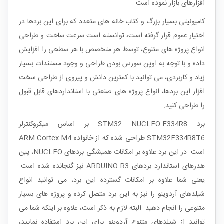
افزارهای بازار نموده است.
کامیونیتی بسیار بزرگ و کتاب خانه های متعدد که برای این بردها در
اختیار عموم قرار گرفته است، توانسته است سرعت ساخت و طراحی
انواع پروژه های متنوع، توسط هر متخصص با هر سطحی را افزایش
داده و با توجه به اوپن سورس بودن طراحی و وجود مستندات بسیار
زیاد و کاربردی، می توانید با کمترین دانش و پیروی از طراحی سخت
افزار این بردها، انواع پروژه های صنعتی با استانداردهای قابل قبول
را طراحی کنید.
برد STM32 NUCLEO-F334R8 بر اساس میکروکنترلر
STM32F334R8T6 طراحی شده که از خانواده
ARM Cortex-M4
است. در این برد علاوه بر امکانات همیشگی بردهای
NUCLEO
، پین
هدرهای استاندارد بردهای
ARDUINO R3
نیز گنجانده شده است.
یعنی شما علاوه بر امکانات گسترده این برد، می توانید انواع
شیلدهای آردوینو را نیز به این برد متصل کرده و پروژه های بسیار
متنوعی را انجام دهید. البته لازم به ذکر است، علاوه بر اینکه شما می
توانید از شیلدهای متنوع آردوینو برای این برد استفاده نمایید،