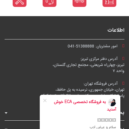
اطلاعات
امور مشتریان:
041-51388888
آدرس دفتر مرکزی تبریز:
تبریز، چهارراه شریعتی، مجتمع تجاری گلستان،
واحد ۷
آدرس فروشگاه تهران:
تهران، خیابان جمهوری، نرسیده به پل حافظ،
پاساژ توکل، طبقه زیرهمکف، واحد B6 (تاپ ترونیک)
بخش‌های فروشگاه