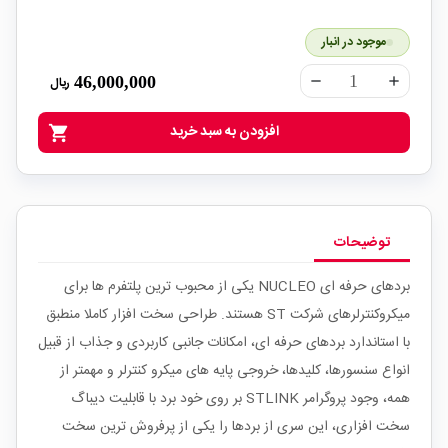
موجود در انبار
46,000,000
ریال
remove
add
افزودن به سبد خرید
shopping_cart
توضیحات
بردهای حرفه ای
NUCLEO
یکی از محبوب ترین پلتفرم ها برای
میکروکنترلرهای شرکت
ST
هستند. طراحی سخت افزار کاملا منطبق
با استاندارد بردهای حرفه ای، امکانات جانبی کاربردی و جذاب از قبیل
انواع سنسورها، کلیدها، خروجی پایه های میکرو کنترلر و مهمتر از
همه، وجود پروگرامر
STLINK
بر روی خود برد با قابلیت دیباگ
سخت افزاری، این سری از بردها را یکی از پرفروش ترین سخت