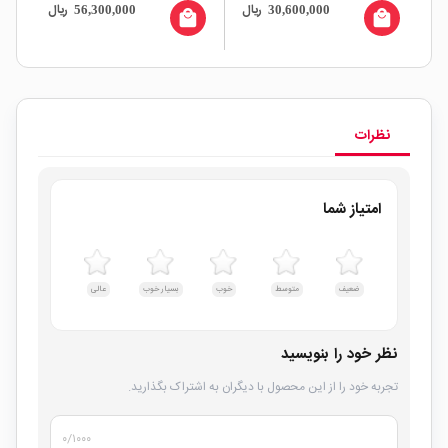
ال
ریال
ریال
56,300,000
30,600,000
M7 دارای ورودی USB Type-C
all
local_mall
local_mall
نظرات
امتیاز شما
ضعیف
متوسط
خوب
بسیار خوب
عالی
نظر خود را بنویسید
تجربه خود را از این محصول با دیگران به اشتراک بگذارید.
۰
/۱۰۰۰