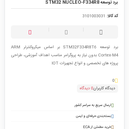
برد توسعه STM32 NUCLEO-F334R8
کد کالا:
3101003031
برد توسعه STM32F334R8T6 بر اساس میکروکنترلر ARM
Cortex-M4 بدون نیاز به پروگرامر مناسب اهداف آموزشی، طراحی
پروژه های تخصصی و انواع تجهیزات IOT
0
دیدگاه کاربران
0 دیدگاه
ارسال سریع به سراسر کشور
بسته‌بندی حرفه‌ای و ایمن
خرید مطمئن از ECA