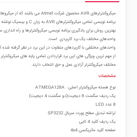
میکروکنترلرهای AVR محصول شرک
برنامه نویسی تمامی میکروکنترلرهای AVR به زبان C و بیسیک نوشته می شود که برای هر کدام از زبان های برنامه نویسی کامپایلرهایی وجود دارد.
واحدهای مختلف یک برد کاربردی است.
واحدهای مختلفی با کاربردهای متفاوت در این برد در نظر گرفته شده 
از مهم ترین ویژگی های این برد قراردادن تمامی پایه های میکروکنترلر 
مختلف میکروکنترلر آزادی عمل و حق انتخاب دارند.
مشخصات
نوع هسته میکروکنترلر اصلی : ATMEGA128A
یک ردیف سگمنت 8 دیجیت(دو سگمنت 4 دیجیت)
8 عدد LED
تراشه تبدیل سطح پورت سریال SP3232
یک ردیف کلید 4 تایی
صفحه کلید ماتریکسی 4x4