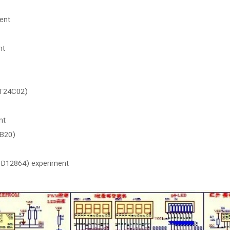
ent
nt
AT24C02)
nt
8B20)
LCD12864) experiment