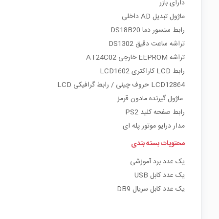
دارای بازر
ماژول تبدیل AD داخلی
رابط سنسور دما DS18B20
تراشه ساعت دقیق DS1302
تراشه EEPROM خارجی AT24C02
رابط LCD کاراکتری LCD1602
LCD12864 حروف چینی / رابط گرافیکی LCD
ماژول گیرنده مادون قرمز
رابط صفحه کلید PS2
مدار درایو موتور پله ای
محتویات بسته بندی
یک عدد برد آموزشی
یک عدد کابل USB
یک عدد کابل سریال DB9