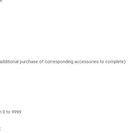
ce
s additional purchase of corresponding accessories to complete)
m 0 to 9999
t