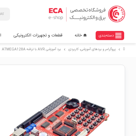
view_headline
خانه
قطعات و تجهیزات الکترونیکی
ا
دسته‌بندی
home
پروگرامر و بردهای آموزشی، کاربردی
برد آموزشی AVR با تراشه ATMEGA128A
chevron_right
chevron_right