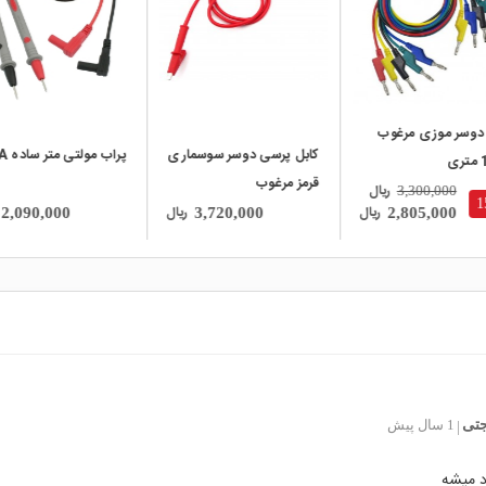
 دوسر موزی مرغوب
کابل پرسی دوسر سوسماری
پراب مولتی متر ساده 10A
قرمز مرغوب
ریال
3,300,000
ریال
ریال
2,090,000
3,720,000
2,805,000
لجتی
1 سال پیش
|
 میشه