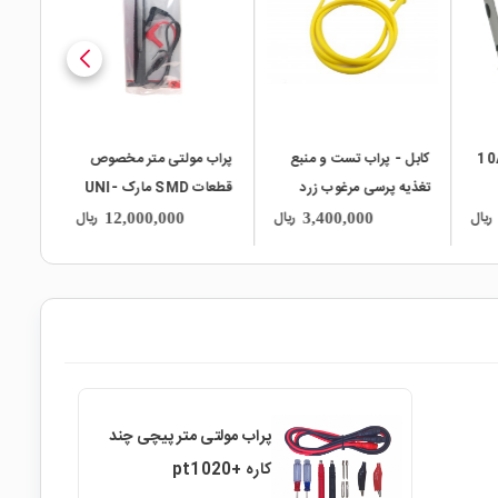
کابل - پراب تست و منبع
پراب مولتی متر مخصوص
تغذیه پرسی مرغوب زرد
قطعات SMD مارک UNI-
T مدل UT-LO1
ریال
ریال
ریال
12,000,000
3,400,000
پراب مولتی متر پیچی چند
کاره +pt1020