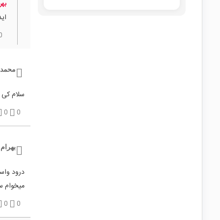
بهر
اید
0
محمدت
سلام کی 
0
0
بهرام
درود واسط
میخوام 
0
0