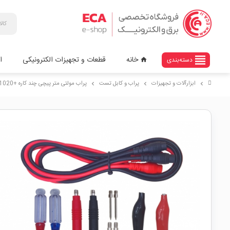
view_headline
خانه
قطعات و تجهیزات الکترونیکی
ا
دسته‌بندی
home
ابزارآلات و تجهیزات
پراب و کابل تست
پراب مولتی متر پیچی چند کاره +PT1020
chevron_right
chevron_right
chevron_right