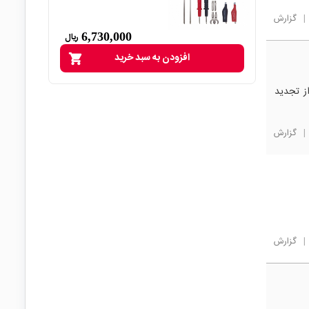
|
گزارش
6,730,000
ریال
افزودن به سبد خرید
shopping_cart
از تجدید
|
گزارش
|
گزارش