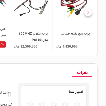
کابل
وب
پراب منبع تغذیه چند سر
پراب اسکوپ 100MHZ
سبز 1 متری
مدل P6100
15%
ریال
ریال
ریال
12,500,000
4,450,000
نظرات
امتیاز شما
ایلیا 
کی موجود