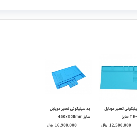
local_mall
لیکونی تعمیر موبایل
پد سیلیکونی تعمیر موبایل
TE-503 سایز
سایز 450x300mm
380x21
ریال
ریال
16,900,000
12,500,000