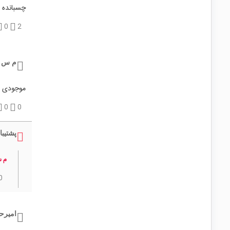
چسبانده 
0
2
م س
موجودی ف
0
0
پشتیبا
م 
0
امیرح