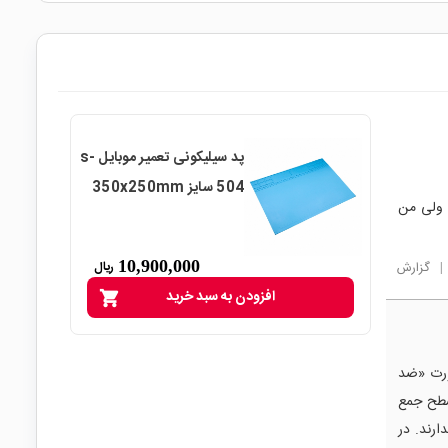
پد سیلیکونی تعمیر موبایل s-
504 سایز 350x250mm
 ولی من
10,900,000
ریال
|
گزارش
افزودن به سبد خرید
shopping_cart
صورت «ضد
 سطح جمع
ارند. در