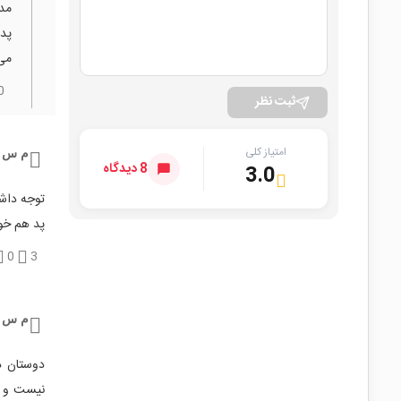
مدل
پد
می‌
0
ثبت نظر
امتیاز کلی
م س
8 دیدگاه
3.0
توجه داش
پد هم خو
0
3
م س
نیست و ی