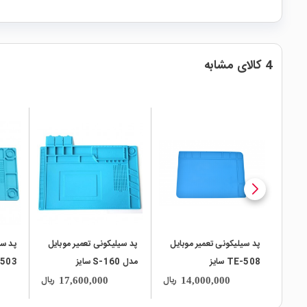
4 کالای مشابه
local_mall
local_mall
local_mall
پد سیلیکونی تعمیر موبایل
پد سیلیکونی تعمیر موبایل
پد سی
TE-508 سایز
مدل S-160 سایز
0mm
450x300mm
480x340mm
ریال
ریال
17,600,000
14,000,000