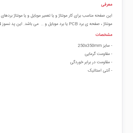
معرفی
مونتاژ ، صفحه ی برد PCB یا برد موبایل و … می باشد. این پد نسوز 14 مکان مخصوص جای نگهداری پیچ و قطعات را دارد. همچنین دارای خط کش 30cm است.
مشخصات
- سایز 250x350mm
- مقاومت گرمایی
- مقاومت در برابر خوردگی
- آنتی استاتیک