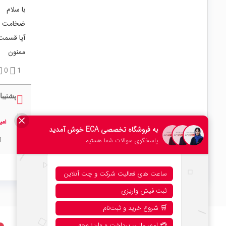
با سلام
ضخامت م
آیا قسمت 
ممنون
0
1
پشتیبا
امی
1