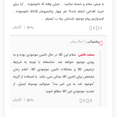
با عرض سلام و خسته نباشید... خیلی وقته که ناموجوده .. آیا برای
خرید اقدامی انجام شده؟ هر چهار پتانسیومتر smd ناموجوده...
امیدواریم پیام موجود شدنش بیاد ب ایمیلم ..
پاسخ
|
گزارش
0
0
پشتیبانی
5 سال پیش
|
سلام این کالا در حال تامین موجودی بوده و به
محمد خاتمی
زودی موجود خواهد شد. متاسفانه با توجه به شرایط
ترخیص کالا و مشکلات تامین موجودی کالا، اعلام زمان
مشخض برای تامین کالا ممکن نمی باشد. با استفاده از گزینه
"موجود شد به من خبر بده" میتوانید بوسیله ایمیل، از
تجدید موجودی این کالا مطلع شوید.
پاسخ
|
گزارش
0
0