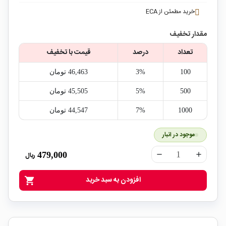
خرید مطمئن از ECA
مقدار تخفیف
تعداد
درصد
قیمت با تخفیف
100
3%
46,463‎ تومان
500
5%
45,505‎ تومان
1000
7%
44,547‎ تومان
موجود در انبار
479,000
ریال
remove
add
افزودن به سبد خرید
shopping_cart