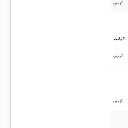
|
گزارش
خواهشمندم درایور LED DC-DC از نوع سوئیچینگ برای ولتاژ هایی مثل ۳.۷ ولت، ۵ ولت، ۱۲ ولت،
|
گزارش
|
گزارش