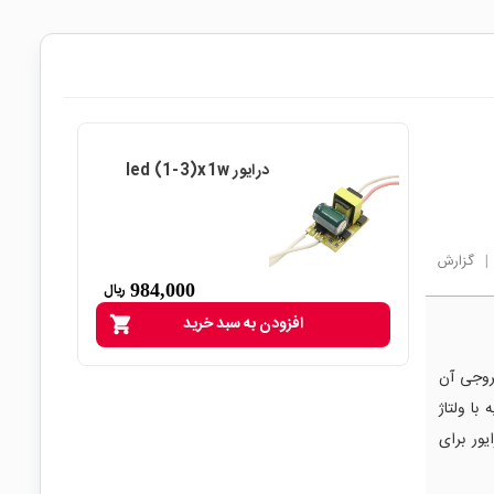
درایور led (1-3)x1w
|
گزارش
984,000
ریال
افزودن به سبد خرید
shopping_cart
جریان ثابت LED است و خروجی آن
ه با ولتاژ
درایور برای