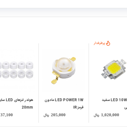
پرطرفدار
local_mall
local_mall
پاور LED 10W سفید
LED POWER 1W مادون
هولدر لنزهای LED س
ی
قرمز IR
20mm
ریال
ریال
37,100
205,000
1,020,000