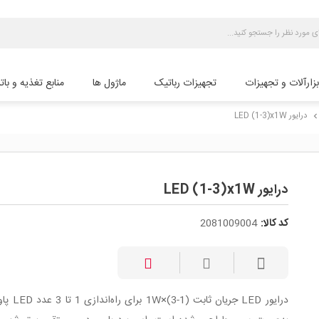
بزارآلات و تجهیزات
تجهیزات رباتیک
ماژول ها
منابع تغذیه و بات
درایور LED (1-3)x1W
chevron_rig
درایور LED (1-3)x1W
کد کالا:
2081009004