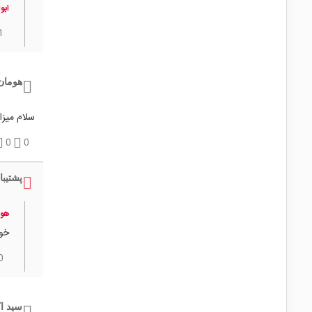
ابو
1
هومان
سلام می
0
0
پشتیبا
هو
خود
0
سید اک