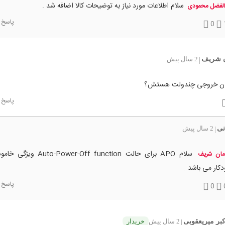
سلام اطلاعات مورد نیاز به توضیحات کالا اضافه شد .
الفضل محمودی
پاسخ
0
 شریف
2 سال پیش
|
زان خروجی چندولت هستش؟
پاسخ
نی
2 سال پیش
|
سلام APO برای حالت wer-Off function
مان شریف
کار می باشد .
پاسخ
0
بر میریعقوبی
2 سال پیش
خریدار
|