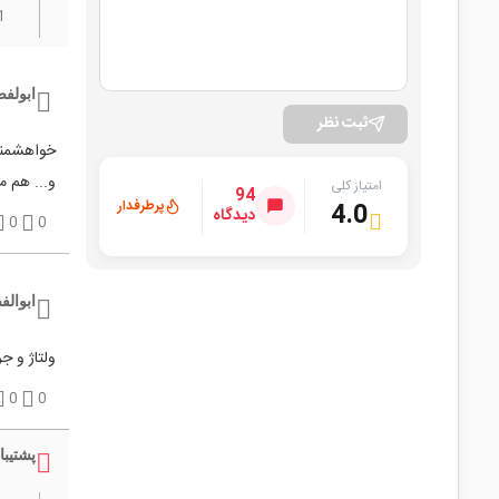
1
ابولف
ثبت نظر
و... هم م
امتیاز کلی
94
پرطرفدار
4.0
دیدگاه
0
0
ابوال
ولتاژ و 
0
0
پشتیبا