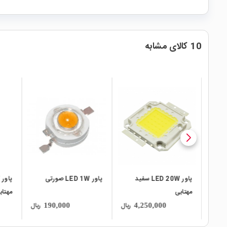
10 کالای مشابه
local_mall
local_mall
local_mall
پاور LED 20W سفید
پاور LED 1W صورتی
مهتابی
مهتاب
ریال
ریال
ریال
190,000
4,250,000