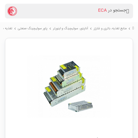
جستجو در
ECA
منابع تغذیه، باتری و شارژر
آداپتور، سوئیچینگ و اینورتر
پاور سوئیچینگ صنعتی
تغذیه سوئیچینگ فل
chevron_right
chevron_right
chevron_right
chevron_right