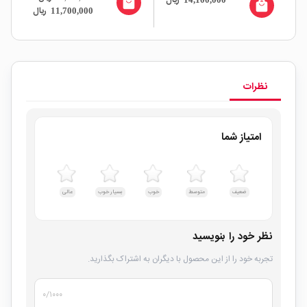
ال
ریال
local_mall
80A مار
all
local_mall
ریال
11,700,000
نظرات
امتیاز شما
ضعیف
متوسط
خوب
بسیار خوب
عالی
نظر خود را بنویسید
تجربه خود را از این محصول با دیگران به اشتراک بگذارید.
۰
/۱۰۰۰