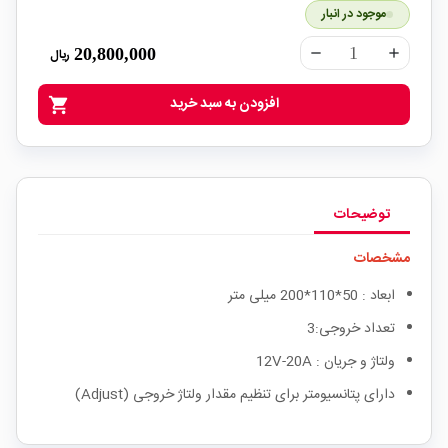
موجود در انبار
20,800,000
ریال
remove
add
افزودن به سبد خرید
shopping_cart
توضیحات
مشخصات
ابعاد : 50*110*200 میلی متر
تعداد خروجی:3
ولتاژ و جریان : 12V-20A
دارای پتانسیومتر برای تنظیم مقدار ولتاژ خروجی (Adjust)