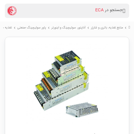
جستجو در
ECA
منابع تغذیه، باتری و شارژر
آداپتور، سوئیچینگ و اینورتر
پاور سوئیچینگ صنعتی
تغذیه سوئیچینگ فلز
chevron_right
chevron_right
chevron_right
chevron_right