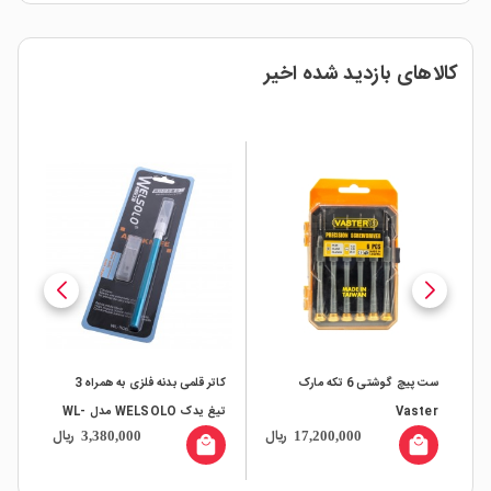
کالاهای بازدید شده اخیر
ار
ی 5A-35W مدل XY-
ست پیچ گوشتی 6 تکه مارک
کاتر قلمی بدنه فلزی به همراه 3
گیره
Vaster
تیغ یدک WELSOLO مدل WL-
ال
ریال
ریال
3,380,000
17,200,000
306
all
local_mall
local_mall