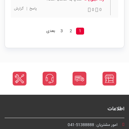
پاسخ
|
گزارش
0
0
1
2
3
بعدی
اطلاعات
امور مشتریان:
041-51388888