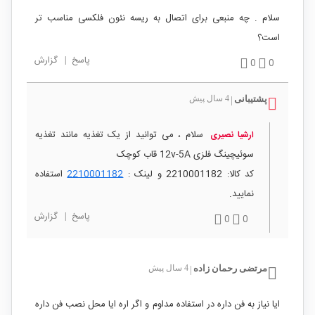
سلام . چه منبعی برای اتصال به ریسه نئون فلکسی مناسب تر
است؟
پاسخ
|
گزارش
0
0
پشتیبانی
4 سال پیش
|
سلام ، می توانید از یک تغذیه مانند تغذیه
ارشیا نصیری
سوئیچینگ فلزی 12v-5A قاب کوچک
کد کالا: 2210001182 و لینک :
2210001182
استفاده
نمایید.
پاسخ
|
گزارش
0
0
مرتضی رحمان زاده
4 سال پیش
|
ایا نیاز به فن داره در استفاده مداوم و اگر اره ایا محل نصب فن داره