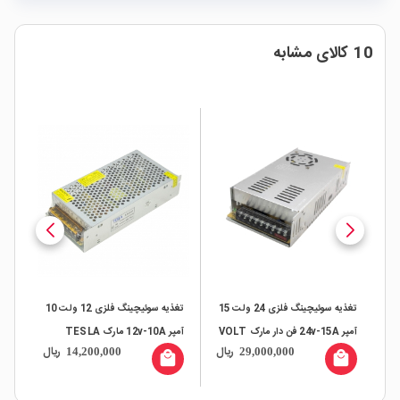
10 کالای مشابه
تغذیه سوئیچینگ فلزی 24 ولت 15
تغذیه سوئیچینگ فلزی 12 ولت 10
آمپر 24v-15A فن دار مارک VOLT
آمپر 12v-10A مارک TESLA
آمپر 24v-5A م
ال
ریال
ریال
14,200,000
29,000,000
all
local_mall
local_mall