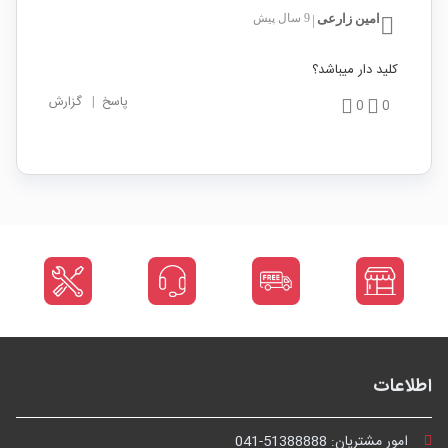
امین زارعی
9 سال پیش
|
کلید دار میباشد؟
پاسخ
|
گزارش
0
0
اطلاعات
امور مشتریان:
041-51388888