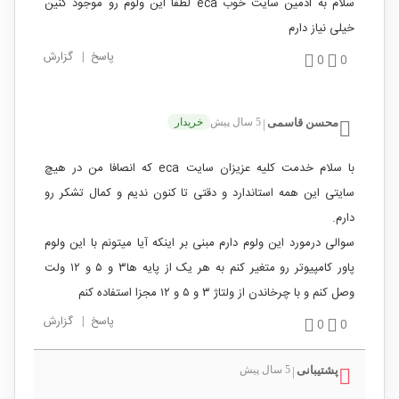
سلام به ادمین سایت خوب eca لطفا این ولوم رو موجود کنین
خیلی نیاز دارم
پاسخ
|
گزارش
0
0
محسن قاسمی
5 سال پیش
خریدار
|
با سلام خدمت کلیه عزیزان سایت eca که انصافا من در هیچ
سایتی این همه استاندارد و دقتی تا کنون ندیم و کمال تشکر رو
دارم.
سوالی درمورد این ولوم دارم مبنی بر اینکه آیا میتونم با این ولوم
پاور کامپیوتر رو متغیر کنم به هر یک از پایه ها۳ و ۵ و ۱۲ ولت
وصل کنم و با چرخاندن از ولتاژ ۳ و ۵ و ۱۲ مجزا استفاده کنم
پاسخ
|
گزارش
0
0
پشتیبانی
5 سال پیش
|