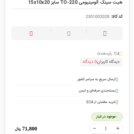
هیت سینک آلومینیومی TO-220 سایز 15x10x20
کد کالا:
2301002028
4
(7 رأی‌دهنده)
دیدگاه کاربران
0 دیدگاه
ارسال سریع به سراسر کشور
بسته‌بندی حرفه‌ای و ایمن
خرید مطمئن از ECA
موجود در انبار
71,800
ریال
remove
add