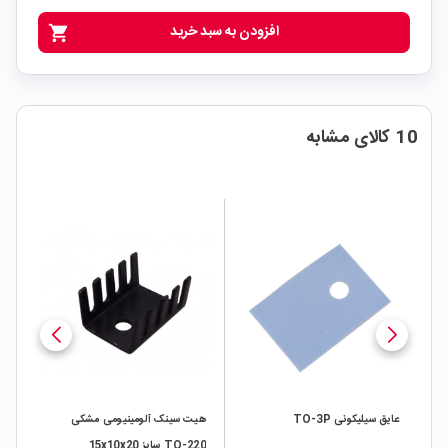
افزودن به سبد خرید
shopping_cart
10 کالای مشابه
عایق سیلیکونی TO-3P
هیت سینک آلومینیومی مشکی
هیت
یز
TO-220 سایز 15x10x20
mm