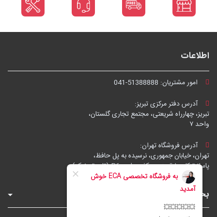
اطلاعات
امور مشتریان:
041-51388888
آدرس دفتر مرکزی تبریز:
تبریز، چهارراه شریعتی، مجتمع تجاری گلستان،
واحد ۷
آدرس فروشگاه تهران:
تهران، خیابان جمهوری، نرسیده به پل حافظ،
پاساژ توکل، طبقه زیرهمکف، واحد B6 (تاپ ترونیک)
بخش‌های فروشگاه