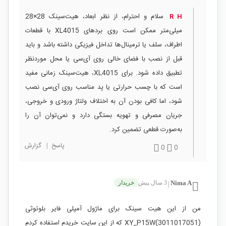
سلام و احترام، از نظر ابعاد، هیت‌سینک 28×28
R H
میلی‌متر ممکن است روی بردهای XL4015 با قطعات
اطراف، سلف یا ترمینال‌ها تداخل فیزیکی داشته باشد و باید
قبل از نصب با فضای خالی روی آی‌سی یا محل موردنظر
تطبیق داده شود. برای XL4015، هیت‌سینک زمانی مفید
است که با چسب حرارتی یا پد مناسب روی آی‌سی نصب
شود، اما کافی بودن آن به اختلاف ولتاژ ورودی و خروجی،
جریان مصرفی و تهویه بستگی دارد و نمی‌توان آن را
به‌صورت قطعی تضمین کرد.
پاسخ
|
گزارش
0
0
Nima A
3 سال پیش
خریدار
|
من از این هیت سینک برای ماژول آمپلی فایر بلوتوثی
(XY_P15W(3011017051 که از این سایت خریدم استفاده کردم