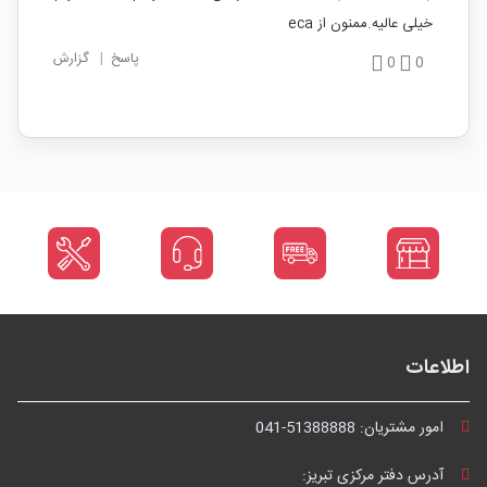
خیلی عالیه.ممنون از eca
پاسخ
|
گزارش
0
0
اطلاعات
امور مشتریان:
041-51388888
آدرس دفتر مرکزی تبریز: