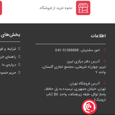
نحوه خرید از فروشگاه
بخش‌های ف
اطلاعات
شرايط و قوا
امور مشتریان:
041-51388888
راهنمای خری
آدرس دفتر مرکزی تبریز:
درباره‌ی ما
تبریز، چهارراه شریعتی، مجتمع تجاری گلستان،
واحد ۷
حریم خصو
آدرس فروشگاه تهران:
تهران، خیابان جمهوری، نرسیده به پل حافظ،
پاساژ توکل، طبقه زیرهمکف، واحد B6 (تاپ
ترونیک)