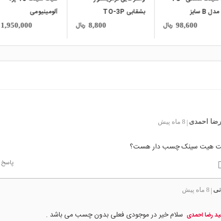
220 مدل B سایز
بشقابی TO-3P
آلومینیومی
65x65x20mm
20x1
ریال
ریال
1,950,000
8,800
98,600
رضا احمدی
8 ماه پیش
|
ت هیت سینک چسب دار هست؟
پاسخ
نی
8 ماه پیش
|
سلام خیر در موجودی فعلی بدون چسب می باشد .
د رضا احمدی