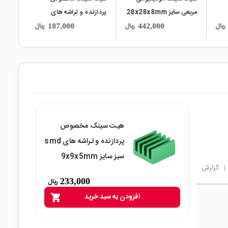
مربعی سایز 28x28x8mm
پردازنده و تراشه های
SMD رنگ قرمز سایز
ریال
ریال
ریال
187,000
442,000
7x7x6mm
هیت سینک مخصوص
پردازنده و تراشه های smd
سبز سایز 9x9x5mm
|
گزارش
233,000
ریال
افزودن به سبد خرید
shopping_cart