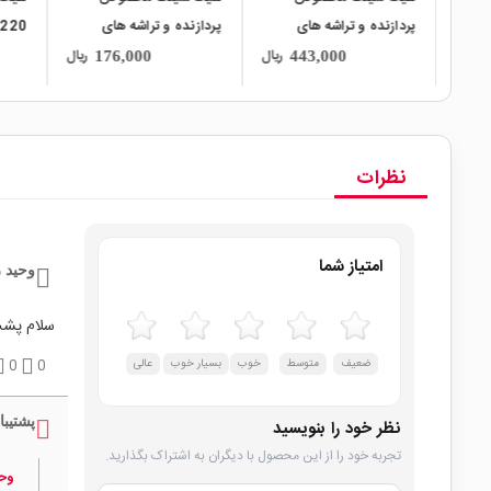
نده
پردازنده و تراشه های
پردازنده و تراشه های
SMD رنگ سیاه سایز
SMD رنگ آبی سایز
4x14
ریال
ریال
ریال
176,000
443,000
7x7x6mm
20x14x6mm
نظرات
امتیاز شما
وحید 
سلام پش
ضعیف
متوسط
خوب
بسیار خوب
عالی
0
0
پشتیبا
نظر خود را بنویسید
تجربه خود را از این محصول با دیگران به اشتراک بگذارید.
وحی