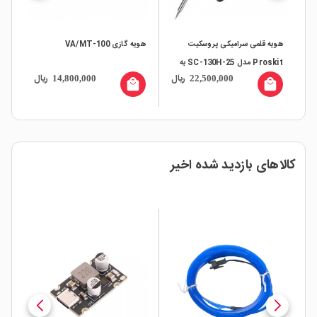
هویه قلمی سرامیکی پروسکیت
هویه گازی VA/MT-100
هویه 80 وات 
Proskit مدل SC-130H-25 به
ال
ریال
ریال
14,800,000
22,500,000
همراه پایه تکیه گاه
all
local_mall
local_mall
کالاهای بازدید شده اخیر