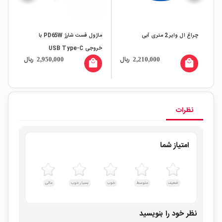
 RS232
چراغ ال وایر 2 متری آبی
ماژول فست شارژ PD65W با
چراغ ا
خروجی USB Type-C
ریال
ریال
2,950,000
2,210,000
all
local_mall
local_mall
نظرات
امتیاز شما
ضعیف
متوسط
خوب
بسیار خوب
عالی
نظر خود را بنویسید