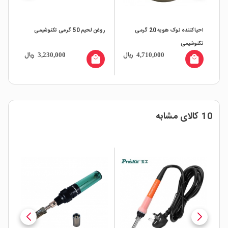
احیاکننده نوک هویه 20 گرمی
روغن لحیم 50 گرمی تکنوشیمی
تکنوشیمی
ریال
ریال
3,230,000
4,710,000
local_mall
local_mall
10 کالای مشابه