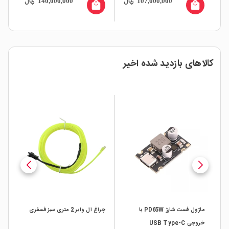
ال
ریال
ریال
140,000,000
107,000,000
all
local_mall
local_mall
کالاهای بازدید شده اخیر
%
چراغ 
ماژول فست شارژ PD65W با
چراغ ال وایر 2 متری سبز فسفری
خروجی USB Type-C