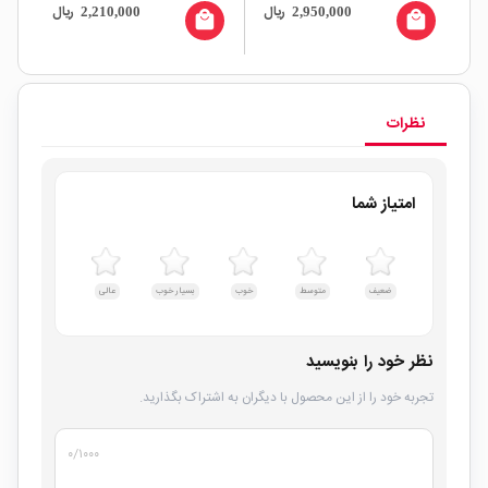
ال
ریال
ریال
2,210,000
2,950,000
all
local_mall
local_mall
نظرات
امتیاز شما
ضعیف
متوسط
خوب
بسیار خوب
عالی
نظر خود را بنویسید
تجربه خود را از این محصول با دیگران به اشتراک بگذارید.
۰
/۱۰۰۰