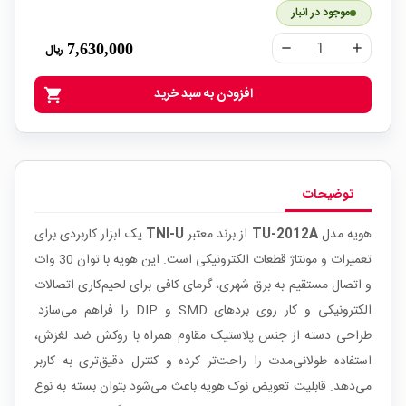
موجود در انبار
7,630,000
ریال
remove
add
افزودن به سبد خرید
shopping_cart
توضیحات
هویه مدل
TU-2012A
از برند معتبر
TNI-U
یک ابزار کاربردی برای
تعمیرات و مونتاژ قطعات الکترونیکی است. این هویه با توان 30 وات
و اتصال مستقیم به برق شهری، گرمای کافی برای لحیم‌کاری اتصالات
الکترونیکی و کار روی بردهای SMD و DIP را فراهم می‌سازد.
طراحی دسته از جنس پلاستیک مقاوم همراه با روکش ضد لغزش،
استفاده طولانی‌مدت را راحت‌تر کرده و کنترل دقیق‌تری به کاربر
می‌دهد. قابلیت تعویض نوک هویه باعث می‌شود بتوان بسته به نوع