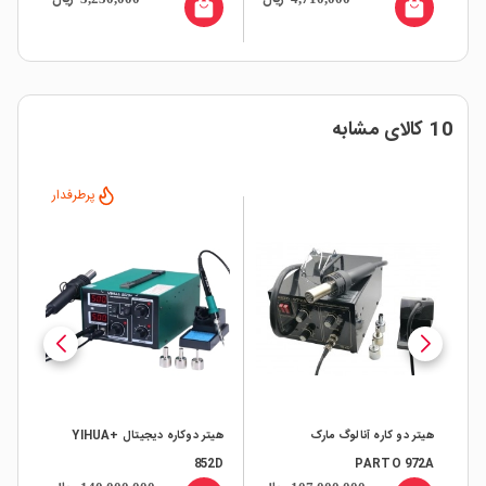
local_mall
local_mall
10 کالای مشابه
پرطرفدار
هیتر دو کاره آنالوگ مارک
هیتر دوکاره دیجیتال +YIHUA
هوی
8A
852D
PARTO 972A