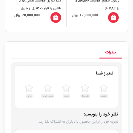
ریموت سوئیچ هوشمند SONOFF
کلید دو پل هوشمند لمسی TUYA
دیت
S-MATE
طلایی با قابلیت کنترل از طریق
هوش
ریال
ریال
20,000,000
17,900,000
WiFi و RF
all
local_mall
local_mall
ال
نظرات
امتیاز شما
ضعیف
متوسط
خوب
بسیار خوب
عالی
نظر خود را بنویسید
تجربه خود را از این محصول با دیگران به اشتراک بگذارید.