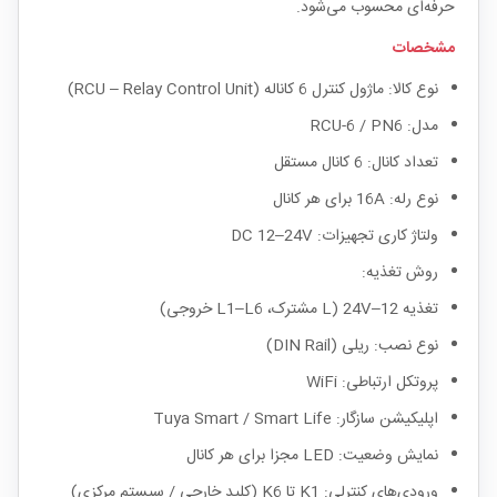
حرفه‌ای محسوب می‌شود.
مشخصات
نوع کالا: ماژول کنترل 6 کاناله (RCU – Relay Control Unit)
مدل: RCU-6 / PN6
تعداد کانال: 6 کانال مستقل
نوع رله: 16A برای هر کانال
ولتاژ کاری تجهیزات: DC 12–24V
روش تغذیه:
تغذیه 12–24V (L مشترک، L1–L6 خروجی)
نوع نصب: ریلی (DIN Rail)
پروتکل ارتباطی: WiFi
اپلیکیشن سازگار: Tuya Smart / Smart Life
نمایش وضعیت: LED مجزا برای هر کانال
ورودی‌های کنترلی: K1 تا K6 (کلید خارجی / سیستم مرکزی)