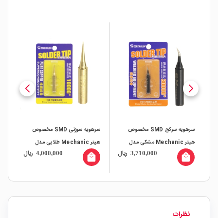
سرهویه سرکج SMD مخصوص
سرهویه سوزنی SMD مخصوص
90-
هیتر Mechanic مشکی مدل
هیتر Mechanic طلایی مدل
IS
ال
ریال
ریال
4,000,000
3,710,000
900M-T-I
900M-T-IS
all
local_mall
local_mall
نظرات