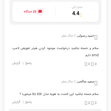
امتیاز کلی
23 دیدگاه
4.4
حمید رسولی
2 سال پیش
|
سلام و خسته نباشید درخواست موجود کردن هیتر تعویض لامپ
smd دارم
پاسخ
|
گزارش
0
0
سعید صالحی
2 سال پیش
|
سلام خسته نباشید این المنت به هویه مدل ks.60r میخوره ؟
پاسخ
|
گزارش
0
0