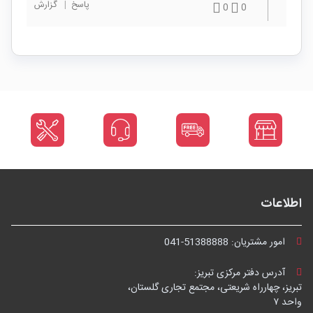
پاسخ
|
گزارش
0
0
اطلاعات
امور مشتریان:
041-51388888
آدرس دفتر مرکزی تبریز:
تبریز، چهارراه شریعتی، مجتمع تجاری گلستان،
واحد ۷