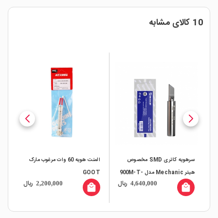
10 کالای مشابه
ای
سرهویه کاتری SMD مخصوص
المنت هویه 60 وات مرغوب مارک
هیتر Mechanic مدل 900M-T-
GOOT
0M
ال
ریال
ریال
2,200,000
4,640,000
K
all
local_mall
local_mall