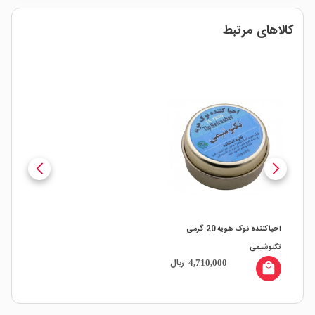
کالاهای مرتبط
احیاکننده نوک هویه 20 گرمی
تکنوشیمی
ریال
4,710,000
local_mall