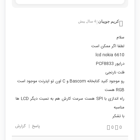
کریم جویبان
4 سال پیش
|
سلام
لطفا اگر ممکن است
lcd nokia 6610
درایور PCF8833
فلت نارنجی
رو موجود کنید کتابخانه Bascom و C اون تو ایترنت موجود است
RGB هست
راه اندازی با SPI هست سرعت کارش هم به نسبت دیگر LCD ها
مناسبه
با تشکر
پاسخ
|
گزارش
0
0