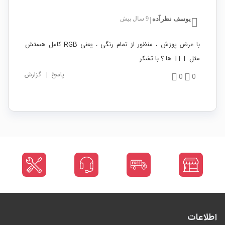
یوسف نظرآده
9 سال پیش
|
با عرض پوزش ، منظور از تمام رنگی ، یعنی RGB کامل هستش
مثل TFT ها ؟ با تشکر
پاسخ
|
گزارش
0
0
اطلاعات