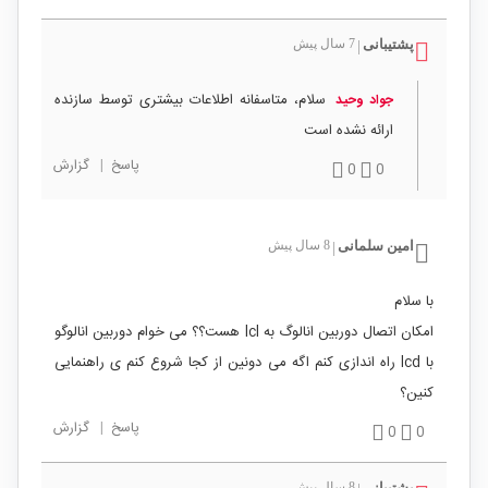
پشتیبانی
7 سال پیش
|
سلام، متاسفانه اطلاعات بیشتری توسط سازنده
جواد وحید
ارائه نشده است
پاسخ
|
گزارش
0
0
امین سلمانی
8 سال پیش
|
با سلام
امکان اتصال دوربین انالوگ به lcl هست؟؟ می خوام دوربین انالوگو
با lcd راه اندازی کنم اگه می دونین از کجا شروع کنم ی راهنمایی
کنین؟
پاسخ
|
گزارش
0
0
پشتیبانی
8 سال پیش