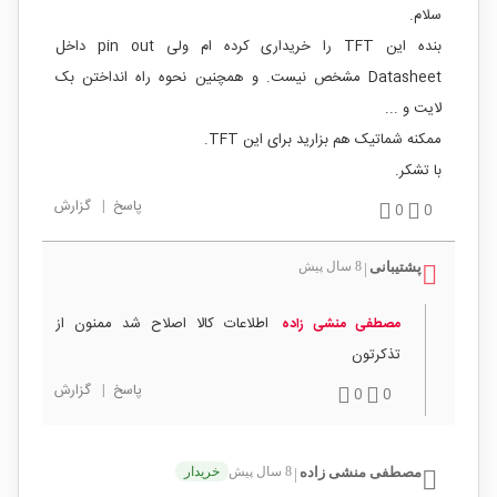
سلام.
بنده این TFT را خریداری کرده ام ولی pin out داخل
Datasheet مشخص نیست. و همچنین نحوه راه انداختن بک
لایت و ...
ممکنه شماتیک هم بزارید برای این TFT.
با تشکر.
پاسخ
|
گزارش
0
0
پشتیبانی
8 سال پیش
|
اطلاعات کالا اصلاح شد ممنون از
مصطفی منشی زاده
تذکرتون
پاسخ
|
گزارش
0
0
مصطفی منشی زاده
8 سال پیش
خریدار
|