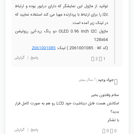
توانید از ماژول این نمایشگر که دارای درایور بوده و ارتباط
i2c را برای ارتباط با پردازنده مهیا می کند استفاده نمایید که
در لینک زیر آمده است.
ماژول OLED 0.96 inch I2C دو رنگ زرد-آبی رزولیشن
128x64
(کد کالا : 2061001085 ) لینک:
2061001085
پاسخ
|
گزارش
2
1
جواد وحید
7 سال پیش
|
سلام وقتتون بخیر
امکانش هست فایل دیتاشیت خود LCD رو هم به صورت کامل قرار
بدید؟
با تشکر
پاسخ
|
گزارش
0
0