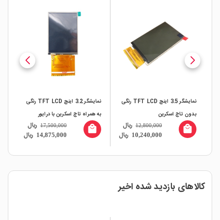
TFT رنگی
نمایشگر 3.2 اینچ TFT LCD رنگی
قلم مخصوص تاچ اسکرین پلاستیکی
رابط
به همراه تاچ اسکرین با درایور
ریال
17,500,000
ریال
ILI9341
251,000
local_mall
all
local_mall
ال
ریال
14,875,000
کالاهای بازدید شده اخیر