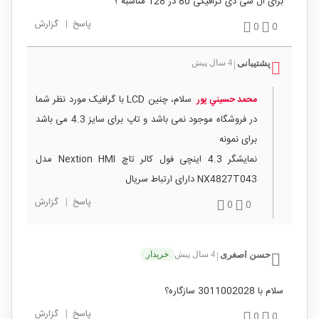
برای ال سی دی گرافیکی 80 در 128 مناسبه ؟
پاسخ
|
گزارش
0
0
پشتیبانی
4 سال پیش
|
سلام، چنین LCD با گرافیک مورد نظر شما
محمد حسيني پور
در فروشگاه موجود نمی باشد و تاپ برای سایز 4.3 می باشد
برای نمونه
نمایشگر 4.3 اینچی فول کالر تاچ Nextion HMI مدل
NX4827T043 دارای ارتباط سریال
پاسخ
|
گزارش
0
0
حسن اصغری
4 سال پیش
خریدار
|
سلام با 3011002028 سازگاره؟
پاسخ
|
گزارش
0
0