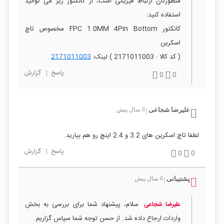
منظورتان ارتباط فیزیکی است، از کانکتور زیر می توانید
استفاده کنید:
کانکتور FPC 1.0MM 4Pin Bottom مخصوص تاچ
اسکرین
( کد کالا : 2171011003 ) لینک:
2171011003
پاسخ
|
گزارش
0
0
علیرضا شجاعی
6 سال پیش
|
لطفا تاچ اسکرین های 3.2 و 2.4 اینچ رو هم بیارید.
پاسخ
|
گزارش
0
0
پشتیبانی
6 سال پیش
|
سلام، پیشنهاد شما برای بررسی به بخش
علیرضا شجاعی
واردات ارجاع داده شد. از حسن توجه شما سپاس گزاریم.