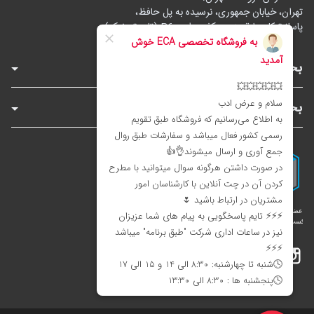
تهران، خیابان جمهوری، نرسیده به پل حافظ،
پاساژ توکل، طبقه زیرهمکف، واحد B6 (تاپ ترونیک)
بخش‌های فروشگاه
بخش‌های سایت
اینستاگرام
تلگرام
بله