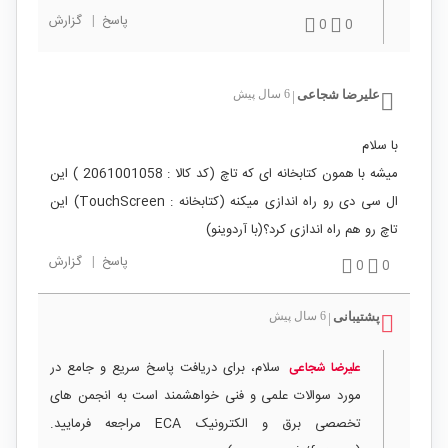
پاسخ
|
گزارش
0
0
علیرضا شجاعی
6 سال پیش
|
با سلام
میشه با همون کتابخانه ای که تاچ (کد کالا : 2061001058 ) این
ال سی دی رو راه اندازی میکنه (کتابخانه : TouchScreen) این
تاچ رو هم راه اندازی کرد؟(با آردوینو)
پاسخ
|
گزارش
0
0
پشتیبانی
6 سال پیش
|
سلام، برای دریافت پاسخ سریع و جامع در
علیرضا شجاعی
مورد سوالات علمی و فنی خواهشمند است به انجمن های
تخصصی برق و الکترونیک ECA مراجعه فرمایید.