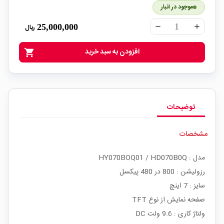
موجود در انبار
25,000,000
ریال
remove
add
افزودن به سبد خرید
shopping_cart
توضیحات
مشخصات
مدل : HY070BOQ01 / HD070B0Q
رزولیشن : 800 در 480 پیکسل
سایز : 7 اینچ
صفحه نمایش از نوع TFT
ولتاژ کاری : 9.6 ولت DC