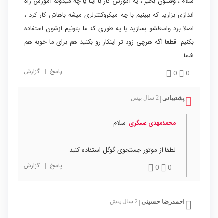
سلام ، وقتتون بخیر ، یه آموزش کار با اینا یا چه میدونم آموزش راه
اندازی بزارید که ببینیم با چه میکروکنترلری میشه باهاش کار کرد ،
اصلا برد واسطشو بسازید یا یه طوری که ما بتونیم ازشون استفاده
بکنیم. قطعا اگه هرچی زود تر اینکار رو بکنید هم برای ما خوبه هم
شما
پاسخ
|
گزارش
0
0
پشتیبانی
2 سال پیش
|
سلام
محمدمهدی عسگری
لطفا از موتور جستجوی گوگل استفاده کنید
پاسخ
|
گزارش
0
0
احمدرضا حسینی
2 سال پیش
|