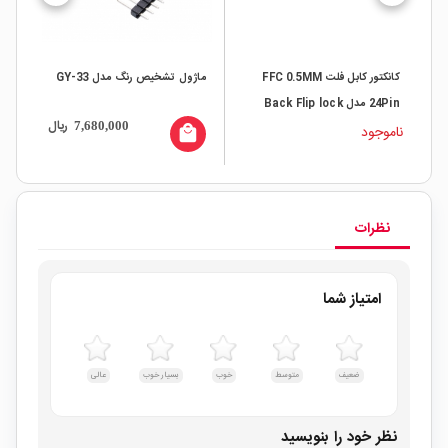
کانکتور کابل فلت FFC 0.5MM
ماژول تشخیص رنگ مدل GY-33
24Pin مدل Back Flip lock
به 
ال
ریال
7,680,000
ناموجود
all
local_mall
نظرات
امتیاز شما
ضعیف
متوسط
خوب
بسیار خوب
عالی
نظر خود را بنویسید