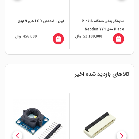
TFT
نمایشگر یدکی دستگاه Pick &
لیبل - ضدخش LCD های 9 اینچ
تاچ 
Place مدل Neoden YY1
ال
ریال
ریال
456,000
53,100,000
all
local_mall
local_mall
کالاهای بازدید شده اخیر