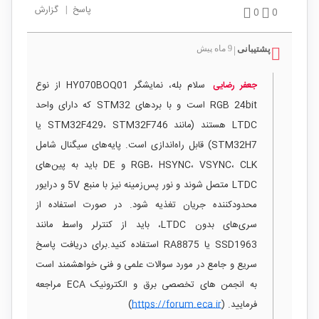
پاسخ
|
گزارش
0
0
پشتیبانی
9 ماه پیش
|
سلام بله، نمایشگر HY070BOQ01 از نوع
جعفر رضایی
RGB 24bit است و با بردهای STM32 که دارای واحد
LTDC هستند (مانند STM32F429، STM32F746 یا
STM32H7) قابل راه‌اندازی است. پایه‌های سیگنال شامل
RGB، HSYNC، VSYNC، CLK و DE باید به پین‌های
LTDC متصل شوند و نور پس‌زمینه نیز با منبع 5V و درایور
محدودکننده جریان تغذیه شود. در صورت استفاده از
سری‌های بدون LTDC، باید از کنترلر واسط مانند
SSD1963 یا RA8875 استفاده کنید.برای دریافت پاسخ
سریع و جامع در مورد سوالات علمی و فنی خواهشمند است
به انجمن های تخصصی برق و الکترونیک ECA مراجعه
فرمایید. (
https://forum.eca.ir
)