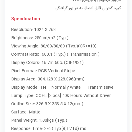
کیپد کنترلی قابل اتصال به درایور گرافیکی
Specification
Resolution: 1024 X 768
Brightness: 250 cd/m2 (Typ.)
Viewing Angle: 80/80/80/80 (Typ.)(CR>=10)
Contrast Ratio: 600:1 (Typ.) ( Transmission )
Display Colors: 16.7m 60% (CIE1931)
Pixel Format: RGB Vertical Stripe
Display Area: 304.128 X 228.096(mm)
Display Mode: TN， Normally White ， Transmissive
Lamp Type: CCFL [2 pcs] 40k Hours Without Driver
Outline Size: 326.5 X 253.5 X 12(mm)
Surface: Matte
Panel Weight: 1.00kgs (Typ.)
Response Time: 2/6 (Typ.)(Tr/Td) ms