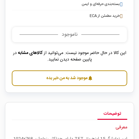
بسته‌بندی حرفه‌ای و ایمن
خرید مطمئن از ECA
ناموجود
این کالا در حال حاضر موجود نیست. می‌توانید از
کالاهای مشابه
در
پایین صفحه دیدن نمایید.
موجود شد به من خبر بده
notifications
توضیحات
معرفی
این نمایشگر 15 اینچ پنل TFT دارای حداکثر رزولوشن 1024x768