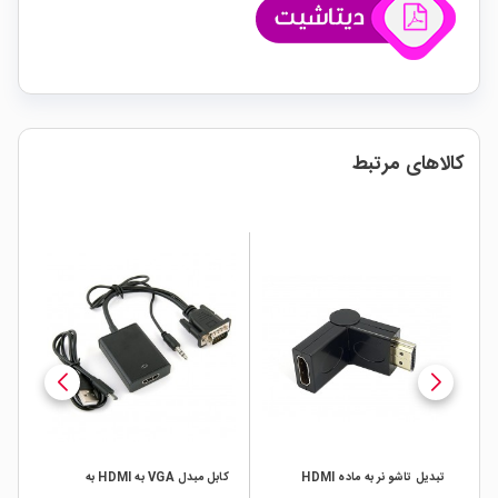
کالاهای مرتبط
 طول سیم 1.5 متر
تبدیل تاشو نر به ماده HDMI
کابل مبدل VGA به HDMI به