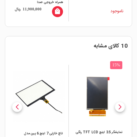
همراه خروجی صدا
ریال
11,900,000
ناموجود
local_mall
10 کالای مشابه
ار
15%
نمایشگر 3.5 اینچ TFT LCD رنگی
TFT
تاچ خازنی 7 اینچ 6 پین مدل
رابط