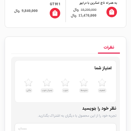
به همراه تاچ اسکرین با درایور
GT911
ریال
ال
18,200,000
ریال
ILI9488
9,840,000
local_mall
all
local_mall
ریال
15,470,000
نظرات
امتیاز شما
ضعیف
متوسط
خوب
بسیار خوب
عالی
نظر خود را بنویسید
تجربه خود را از این محصول با دیگران به اشتراک بگذارید.
۰
/۱۰۰۰