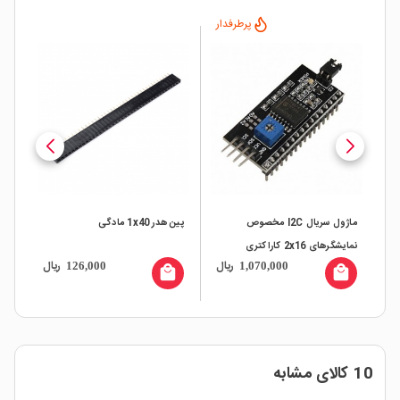
پرطرفدار
ماژول سریال I2C مخصوص
پین هدر 1x40 مادگی
نمایشگرهای 2x16 کاراکتری
ال
ریال
ریال
126,000
1,070,000
local_mall
local_mall
10 کالای مشابه