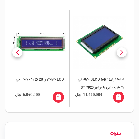
نمایشگر GLCD 64x128 گرافیکی
LCD کاراکتری 2x20 بک لایت آبی
بک لایت آبی با درایور ST7920
بک 
ال
ریال
ریال
6,060,000
11,400,000
all
local_mall
local_mall
نظرات