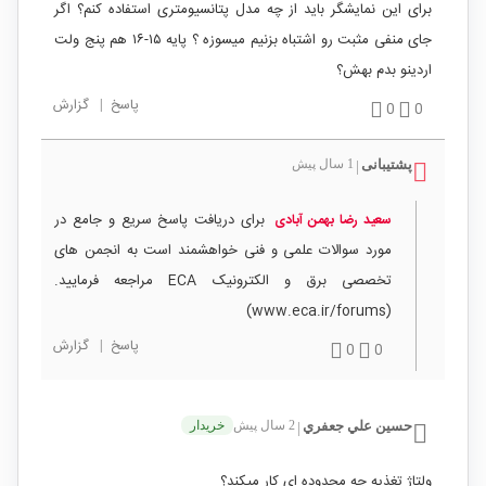
برای این نمایشگر باید از چه مدل پتانسیومتری استفاده کنم؟ اگر
جای منفی مثبت رو اشتباه بزنیم میسوزه ؟ پایه ۱۵-۱۶ هم پنج ولت
اردینو بدم بهش؟
پاسخ
|
گزارش
0
0
پشتیبانی
1 سال پیش
|
برای دریافت پاسخ سریع و جامع در
سعید رضا بهمن آبادی
مورد سوالات علمی و فنی خواهشمند است به انجمن های
تخصصی برق و الکترونیک ECA مراجعه فرمایید.
(www.eca.ir/forums)
پاسخ
|
گزارش
0
0
حسين علي جعفري
2 سال پیش
خریدار
|
ولتاژ تغذیه چه محدوده ای کار میکند؟