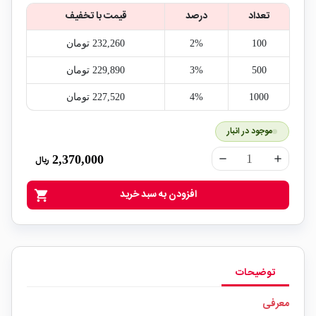
تعداد
درصد
قیمت با تخفیف
100
2%
232,260‎ تومان
500
3%
229,890‎ تومان
1000
4%
227,520‎ تومان
موجود در انبار
2,370,000
ریال
remove
add
افزودن به سبد خرید
shopping_cart
توضیحات
معرفی