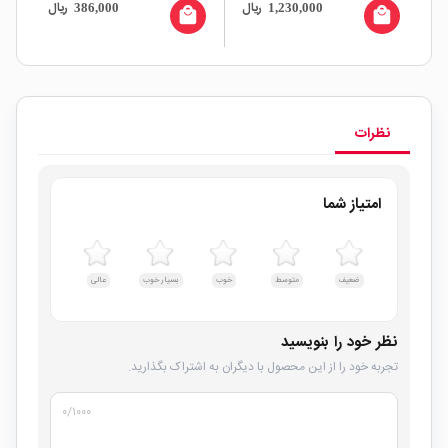
ال
ریال
ریال
386,000
1,230,000
J-M0404
all
local_mall
local_mall
نظرات
امتیاز شما
ضعیف
متوسط
خوب
بسیار خوب
عالی
نظر خود را بنویسید
تجربه خود را از این محصول با دیگران به اشتراک بگذارید.
۰
/۱۰۰۰