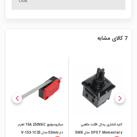
7 کالای مشابه
کلید فشاری پدال افکت مکعبی
میکروسوئیچ 15A 250VAC اهرم
SPST Momentary مدل SMK
دار 53mm مدل V-153-1C25
دار 28mm مدل 4-1C25