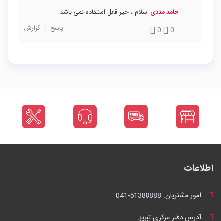
سلام ، خیر قابل استفاده نمی باشد .
حامد مددی
پاسخ
|
گزارش
0
0
اطلاعات
امور مشتریان:
041-51388888
آدرس دفتر مرکزی تبریز: