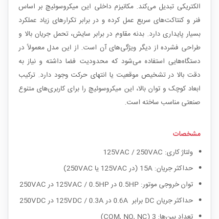
الکتریکی تبدیل می‌کند. مکانیزم داخلی این میکروسوئیچ بر اساس
فنر و کنتاکت‌های سریع عمل کرده و در برابر تکرارهای زیاد عملکرد
بسیار پایداری دارد. بدنه مقاوم در برابر سایش، تحمل جریان بالا و
طراحی فشرده از دیگر ویژگی‌های آن است. از این مدل معمولاً در
دستگاه‌هایی استفاده می‌شود که محدودیت فضا داشته و نیاز به
دقت بالا در تشخیص موقعیت یا انتهای حرکت وجود دارد. ترکیب
ابعاد کوچک و توان بالا، این میکروسوئیچ را برای کاربری‌های متنوع
صنعتی مناسب ساخته است.
مشخصات
ولتاژ کاری: 125VAC / 250VAC
حداکثر جریان: 15A (در 125VAC یا 250VAC)
توان خروجی موتور: 0.5HP در 125VAC / 0.5HP در 250VAC
حداکثر جریان DC برابر 0.6A در 125VDC / 0.3A در 250VDC
تعداد پین‌ها: 3 (COM, NO, NC)