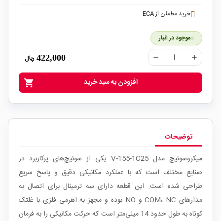
خرید مطمئن از ECA
موجود در انبار
422,000
ریال
remove
add
افزودن به سبد خرید
shopping_cart
توضیحات
میکروسوئیچ مدل V-155-1C25 یکی از سوئیچ‌های پرکاربرد در
صنایع مختلف است که با عملکرد مکانیکی دقیق و پاسخ سریع
طراحی شده است. این قطعه دارای سه ترمینال برای اتصال به
مدارهای COM، NC و NO بوده و مجهز به اهرمی فلزی با غلتک
کوتاه به طول حدود 14 میلی‌متر است که حرکت مکانیکی را به فرمان