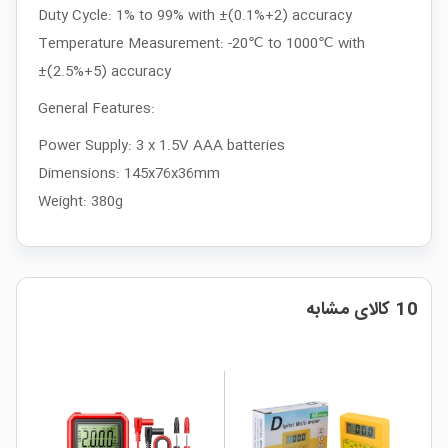
Duty Cycle: 1% to 99% with ±(0.1%+2) accuracy
Temperature Measurement: -20℃ to 1000℃ with
±(2.5%+5) accuracy
General Features:
Power Supply: 3 x 1.5V AAA batteries
Dimensions: 145x76x36mm
Weight: 380g
10 کالای مشابه
ار