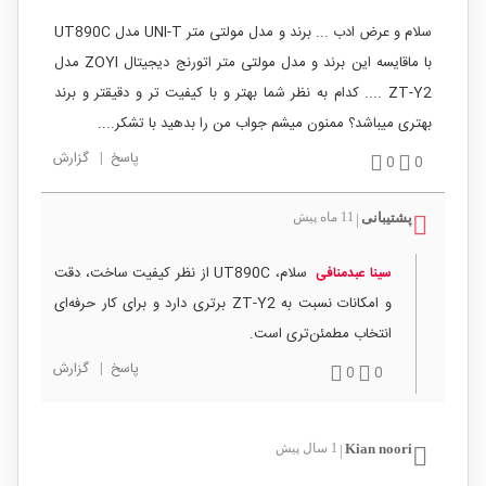
سلام و عرض ادب ... برند و مدل مولتی متر UNI-T مدل UT890C
با ماقایسه این برند و مدل مولتی متر اتورنج دیجیتال ZOYI مدل
ZT-Y2 .... کدام به نظر شما بهتر و با کیفیت تر و دقیقتر و برند
بهتری میباشد؟ ممنون میشم جواب من را بدهید با تشکر....
پاسخ
|
گزارش
0
0
پشتیبانی
11 ماه پیش
|
سلام، UT890C از نظر کیفیت ساخت، دقت
سینا عبدمنافی
و امکانات نسبت به ZT-Y2 برتری دارد و برای کار حرفه‌ای
انتخاب مطمئن‌تری است.
پاسخ
|
گزارش
0
0
Kian noori
1 سال پیش
|